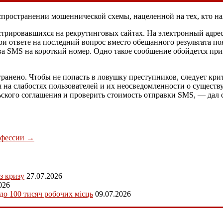
пространении мошеннической схемы, нацеленной на тех, кто на
трировавшихся на рекрутинговых сайтах. На электронный адрес
 ответе на последний вопрос вместо обещанного результата поя
ва SMS на короткий номер. Одно такое сообщение обойдется при
анено. Чтобы не попасть в ловушку преступников, следует кр
я на слабостях пользователей и их неосведомленности о сущест
льского соглашения и проверить стоимость отправки SMS, — дал
офессии
→
з кризу
27.07.2026
026
 до 100 тисяч робочих місць
09.07.2026