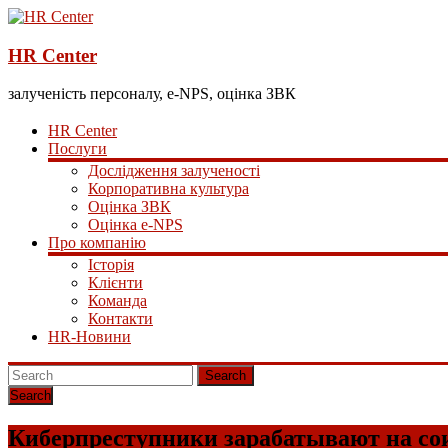
HR Center
залученість персоналу, e-NPS, оцінка ЗВК
HR Center
Послуги
Дослідження залученості
Корпоративна культура
Оцінка ЗВК
Оцінка e-NPS
Про компанію
Історія
Клієнти
Команда
Контакти
HR-Новини
Search
Киберпреступники зарабатывают на со