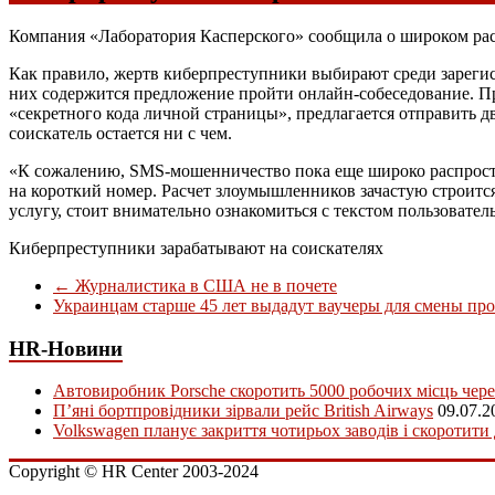
Компания «Лаборатория Касперского» сообщила о широком рас
Как правило, жертв киберпреступники выбирают среди зарегис
них содержится предложение пройти онлайн-собеседование. При
«секретного кода личной страницы», предлагается отправить д
соискатель остается ни с чем.
«К сожалению, SMS-мошенничество пока еще широко распростр
на короткий номер. Расчет злоумышленников зачастую строитс
услугу, стоит внимательно ознакомиться с текстом пользовате
Киберпреступники зарабатывают на соискателях
←
Журналистика в США не в почете
Украинцам старше 45 лет выдадут ваучеры для смены пр
HR-Новини
Автовиробник Porsche скоротить 5000 робочих місць чере
П’яні бортпровідники зірвали рейс British Airways
09.07.2
Volkswagen планує закриття чотирьох заводів і скоротити
Copyright © HR Center 2003-2024