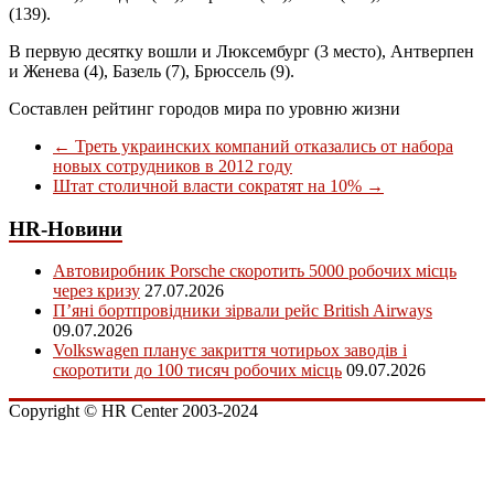
(139).
В первую десятку вошли и Люксембург (3 место), Антверпен
и Женева (4), Базель (7), Брюссель (9).
Cоставлен рейтинг городов мира по уровню жизни
←
Треть украинских компаний отказались от набора
новых сотрудников в 2012 году
Штат столичной власти сократят на 10%
→
HR-Новини
Автовиробник Porsche скоротить 5000 робочих місць
через кризу
27.07.2026
П’яні бортпровідники зірвали рейс British Airways
09.07.2026
Volkswagen планує закриття чотирьох заводів і
скоротити до 100 тисяч робочих місць
09.07.2026
Copyright © HR Center 2003-2024