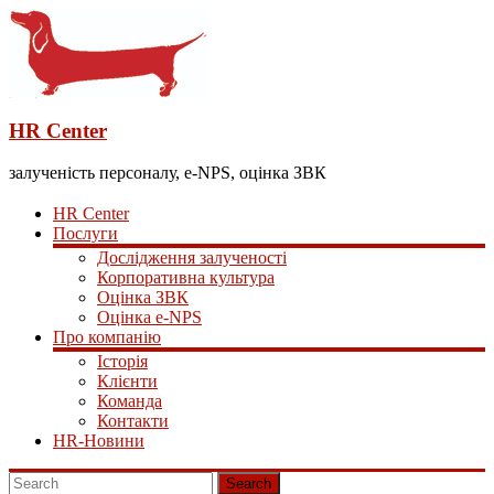
HR Center
залученість персоналу, e-NPS, оцінка ЗВК
HR Center
Послуги
Дослідження залученості
Корпоративна культура
Оцінка ЗВК
Оцінка e-NPS
Про компанію
Історія
Клієнти
Команда
Контакти
HR-Новини
Search