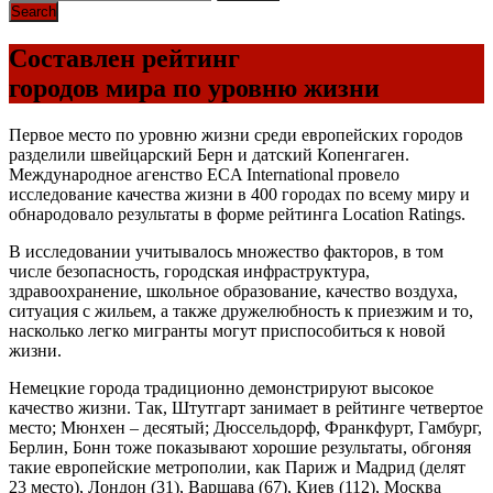
Cоставлен рейтинг
городов мира по уровню жизни
Первое место по уровню жизни среди европейских городов
разделили швейцарский Берн и датский Копенгаген.
Международное агенство ECA International провело
исследование качества жизни в 400 городах по всему миру и
обнародовало результаты в форме рейтинга Location Ratings.
В исследовании учитывалось множество факторов, в том
числе безопасность, городская инфраструктура,
здравоохранение, школьное образование, качество воздуха,
ситуация с жильем, а также дружелюбность к приезжим и то,
насколько легко мигранты могут приспособиться к новой
жизни.
Немецкие города традиционно демонстрируют высокое
качество жизни. Так, Штутгарт занимает в рейтинге четвертое
место; Мюнхен – десятый; Дюссельдорф, Франкфурт, Гамбург,
Берлин, Бонн тоже показывают хорошие результаты, обгоняя
такие европейские метрополии, как Париж и Мадрид (делят
23 место), Лондон (31), Варшава (67), Киев (112), Москва