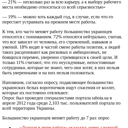
— 21% — несколько раз за всю карьеру, а к выбору рабочего
места необходимо относиться со всей серьезностью»
— 19% — можно хоть каждый год, в случае, если что-то
перестает устраивать на прежнем месте работы.
К тем, кто часто меняет работу большинство украинцев
относится с пониманием. 72% относятся нейтрально, считая,
что все зависит от человека, его стремлений, навыков и
умений. 18% видят в частой смене работы позитив, а людей
таких расценивают как рисковых и амбициозных, не
боящихся перемен, уверенно стремящихся к своей цели. И
только 11% считают, что это неусидчивые, непостоянные
сотрудники, которые не знают, чего они хотят, в них нельзя
быть уверенными и на них нельзя положиться.
Напомним, согласно опросу, подавляющее большинство
украинских белых воротничков ищут спасения от коллег,
которые их постоянно отвлекают.
Опрос был проведен специалистами портала rabota.ua в
апреле 2012 года среди 2,103 тыс. пользователей портала по
всей территории Украины.
Большинство украинцев меняет работу до 7 раз: опрос
←
«Лучшая в мире работа» оказалась очень сложной