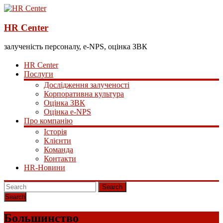
HR Center
залученість персоналу, e-NPS, оцінка ЗВК
HR Center
Послуги
Дослідження залученості
Корпоративна культура
Оцінка ЗВК
Оцінка e-NPS
Про компанію
Історія
Клієнти
Команда
Контакти
HR-Новини
Search
Большинство