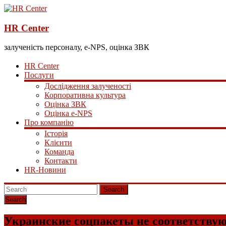
HR Center
залученість персоналу, e-NPS, оцінка ЗВК
HR Center
Послуги
Дослідження залученості
Корпоративна культура
Оцінка ЗВК
Оцінка e-NPS
Про компанію
Історія
Клієнти
Команда
Контакти
HR-Новини
Search
Украинские соцпакеты не соответствую