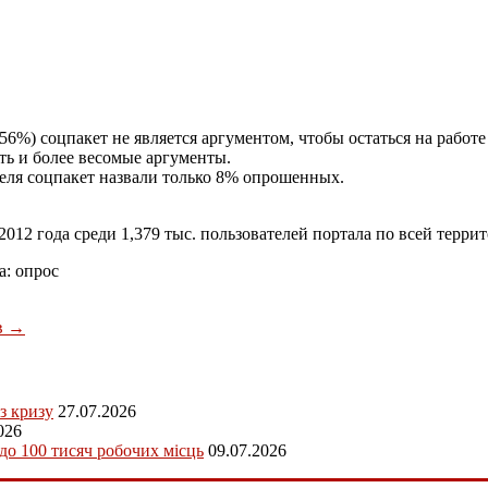
56%) соцпакет не является аргументом, чтобы остаться на рабо
ь и более весомые аргументы.
еля соцпакет назвали только 8% опрошенных.
2012 года среди 1,379 тыс. пользователей портала по всей терр
а: опрос
в
→
з кризу
27.07.2026
026
 до 100 тисяч робочих місць
09.07.2026