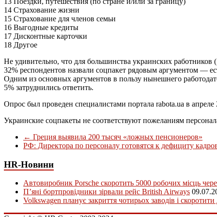
13 Поездки, путешествия (по стране и/или за границу)
14 Страхование жизни
15 Страхование для членов семьи
16 Выгодные кредиты
17 Дисконтные карточки
18 Другое
Не удивительно, что для большинства украинских работников (
32% респондентов назвали соцпакет рядовым аргументом — ест
Одним из основных аргументов в пользу нынешнего работодат
5% затруднились ответить.
Опрос был проведен специалистами портала rabota.ua в апреле 
Украинские соцпакеты не соответствуют пожеланиям персонал
←
Греция выявила 200 тысяч «ложных пенсионеров»
РФ: Директора по персоналу готовятся к дефициту кадро
HR-Новини
Автовиробник Porsche скоротить 5000 робочих місць чере
П’яні бортпровідники зірвали рейс British Airways
09.07.2
Volkswagen планує закриття чотирьох заводів і скоротити