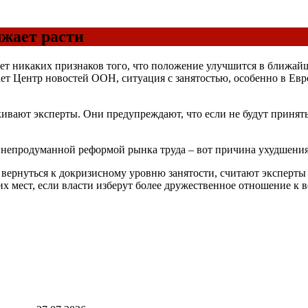
лжает расти
нет никаких признаков того, что положение улучшится в ближа
т Центр новостей ООН, ситуация с занятостью, особенно в Евро
кивают эксперты. Они предупреждают, что если не будут приняты
с непродуманной реформой рынка труда – вот причина ухудшения
ы вернуться к докризисному уровню занятости, считают эксперты
очих мест, если власти изберут более дружественное отношение 