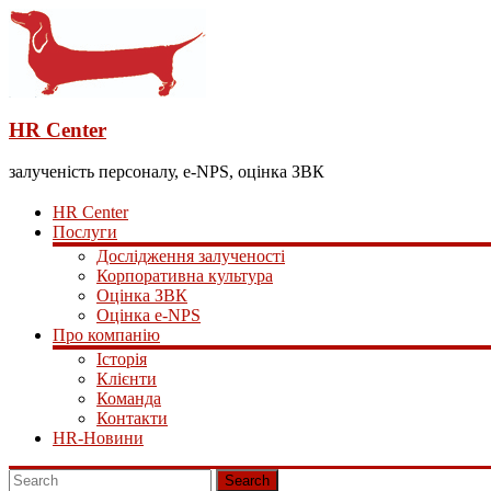
HR Center
залученість персоналу, e-NPS, оцінка ЗВК
HR Center
Послуги
Дослідження залученості
Корпоративна культура
Оцінка ЗВК
Оцінка e-NPS
Про компанію
Історія
Клієнти
Команда
Контакти
HR-Новини
Search