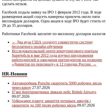
сделать нельзя.
Facebook подала заявку на IPO 1 февраля 2012 года. В ходе
размещения акций соцсеть намерена привлечь около пяти
миллиардов долларов. Одна акция в ходе IPO будет стоить от
28 до 35 долларов.
Работники Facebook заплатят по миллиону долларов налогов
←
Два вуза США создадут совместную систему
бесплатного онлайн-обучения
Исследовательский центр рекрутингового портала
Superjob.ru в мае 2012 года изучил предложения
работодателей и ожидания претендентов на позицию
«Директор по персоналу» в 12 городах России.
→
HR-Новини
Автовиробник Porsche скоротить 5000 робочих місць
через кризу
27.07.2026
П’яні бортпровідники зірвали рейс British Airways
09.07.2026
Volkswagen планує закриття чотирьох заводів і
скоротити до 100 тисяч робочих місць
09.07.2026