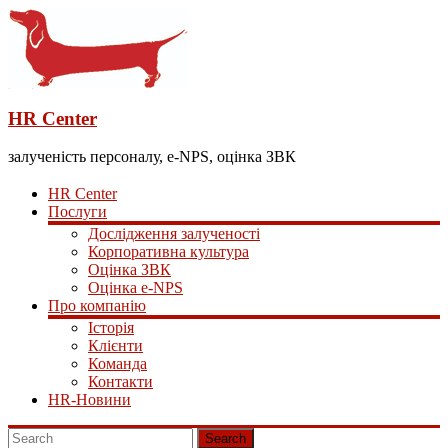
HR Center
залученість персоналу, e-NPS, оцінка ЗВК
HR Center
Послуги
Дослідження залученості
Корпоративна культура
Оцінка ЗВК
Оцінка e-NPS
Про компанію
Історія
Клієнти
Команда
Контакти
HR-Новини
Search