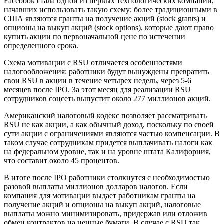
Facebook стала одной из первых технологических компаний,
начавших использовать такую схему; более традиционными в
США являются гранты на получение акций (stock grants) и
опционы на выкуп акций (stock options), которые дают право
купить акции по первоначальной цене по истечении
определенного срока.
Схема мотивации с RSU отличается особенностями
налогообложения: работники будут вынуждены превратить
свои RSU в акции в течение четырех недель, через 5-6
месяцев после IPO. За этот месяц для реализации RSU
сотрудников соцсеть выпустит около 277 миллионов акций.
Американский налоговый кодекс позволяет рассматривать
RSU не как акции, а как обычный доход, поскольку по своей
сути акции с ограничениями являются частью компенсации. В
таком случае сотрудникам придется выплачивать налоги как
на федеральном уровне, так и на уровне штата Калифорния,
что составит около 45 процентов.
В итоге после IPO работники столкнутся с необходимостью
разовой выплаты миллионов долларов налогов. Если
компания для мотивации выдает работникам гранты на
получение акций и опционы на выкуп акций, налоговые
выплаты можно минимизировать, придержав или отложив
обмен контрактов на ценные бумаги. В случае с RSU так