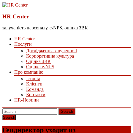
HR Center
залученість персоналу, e-NPS, оцінка ЗВК
HR Center
Послуги
Дослідження залученості
Корпоративна культура
Оцінка ЗВК
Оцінка e-NPS
Про компанію
Історія
Клієнти
Команда
Контакти
HR-Новини
Search
Гендиректор уходит из