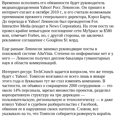
Временно исполнять его обязанности будет руководитель
медиаподразделения Yahoo! Росс Левинсон. Он пришел в
интернет-гигант в октябре 2010 г., и его считали возможным
преемником прежнего генерального директора, Кэрол Бартц.
До перехода в Yahoo! Левинсон был президентом Fox
Interactive Media (входит в News Corporation). На этом посту он
провел крайне невыгодное поглощение сети MySpace за $580
млн, отмечает Forbes, но, с другой стороны, он заключил
рекламное соглашение с Googleна $1 млрд.
Еще раньше Левинсон занимал руководящие посты в
поисковой системе AltaVista. Степени по информатике нет и у
него — Левинсон получил диплом бакалавра гуманитарных
наук в области коммуникаций.
Интернет-ресурс TechCrunch задается вопросом, что же теперь
будет с Yahoo!. Томпсон возглавил ее всего лишь в январе
этого года и буквально тут же стал изменять компанию. В
частности, он объявил о сокращении 2000 сотрудников — это
около 14% персонала, зарезал множество проектов, разделил
корпоративную структуру на три дирекции —
пользовательскую, региональную и технологическу — и даже
втянул Yahoo! в судебное разбирательство с Facebook,
обвинив ее в нарушении своих патентов. Словом, все
указывало на то, что Томпсон собирается развернуть корабль