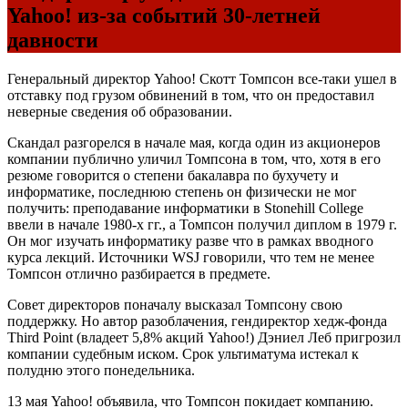
Yahoo! из-за событий 30-летней
давности
Генеральный директор Yahoo! Скотт Томпсон все-таки ушел в
отставку под грузом обвинений в том, что он предоставил
неверные сведения об образовании.
Скандал разгорелся в начале мая, когда один из акционеров
компании публично уличил Томпсона в том, что, хотя в его
резюме говорится о степени бакалавра по бухучету и
информатике, последнюю степень он физически не мог
получить: преподавание информатики в Stonehill College
ввели в начале 1980-х гг., а Томпсон получил диплом в 1979 г.
Он мог изучать информатику разве что в рамках вводного
курса лекций. Источники WSJ говорили, что тем не менее
Томпсон отлично разбирается в предмете.
Совет директоров поначалу высказал Томпсону свою
поддержку. Но автор разоблачения, гендиректор хедж-фонда
Third Point (владеет 5,8% акций Yahoo!) Дэниел Леб пригрозил
компании судебным иском. Срок ультиматума истекал к
полудню этого понедельника.
13 мая Yahoo! объявила, что Томпсон покидает компанию.