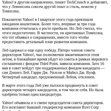
Yahoo! в другом направлении, пишет TechCrunch и добавляет,
что у Левинсона совсем другой опыт и стиль, нежели у
Томпсона.
Показатели Yahoo! в I квартале этого года превзошли
ожидания аналитиков. Более того, впервые за три года
компания отчиталась о росте прибыли. Но Леб считал, что
этого недостаточно. В частности, он критиковал Томпсона,
что тот объявил о сокращениях, вместо того чтобы
предоставить детальный план развития компании.
Леб одержал и еще одну победу. Пятеро членов совета
директоров Yahoo!, чьи полномочия заканчиваются этим
летом, в ближайшее время уйдут из совета в рамках мирового
соглашения с фондом Third Point, заявила компания. Зато 16
мая в совет войдут три поддержанных фондом кандидата —
сам Дэниел Леб, Гарри Дж. Уилсон и Майкл Дж. Вулф.
Четвертый кандидат, предложенный Лебом, отклонен.
В марте этого года Леб уже пытался продвинуть в совет
директоров четырех кандидатов, в том числе себя. Но была
одобрена только одна кандидатура.
Yahoo! объявила и о смене председателя совета директоров.
Его возглавит бывший гендиректор компании Rovi Corp