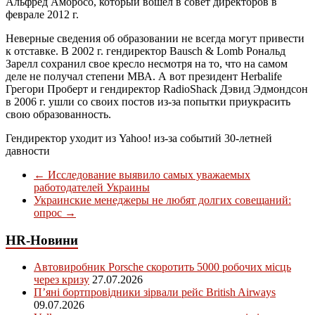
Альфред Аморосо, который вошел в совет директоров в
феврале 2012 г.
Неверные сведения об образовании не всегда могут привести
к отставке. В 2002 г. гендиректор Bausch & Lomb Рональд
Зарелл сохранил свое кресло несмотря на то, что на самом
деле не получал степени МВА. А вот президент Herbalife
Грегори Проберт и гендиректор RadioShack Дэвид Эдмондсон
в 2006 г. ушли со своих постов из-за попытки приукрасить
свою образованность.
Гендиректор уходит из Yahoo! из-за событий 30-летней
давности
←
Исследование выявило самых уважаемых
работодателей Украины
Украинские менеджеры не любят долгих совещаний:
опрос
→
HR-Новини
Автовиробник Porsche скоротить 5000 робочих місць
через кризу
27.07.2026
П’яні бортпровідники зірвали рейс British Airways
09.07.2026