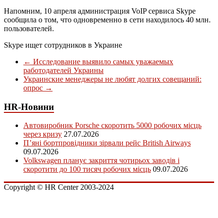
Напомним, 10 апреля администрация VoIP сервиса Skype
сообщила о том, что одновременно в сети находилось 40 млн.
пользователей.
Skype ищет сотрудников в Украине
←
Исследование выявило самых уважаемых
работодателей Украины
Украинские менеджеры не любят долгих совещаний:
опрос
→
HR-Новини
Автовиробник Porsche скоротить 5000 робочих місць
через кризу
27.07.2026
П’яні бортпровідники зірвали рейс British Airways
09.07.2026
Volkswagen планує закриття чотирьох заводів і
скоротити до 100 тисяч робочих місць
09.07.2026
Copyright © HR Center 2003-2024