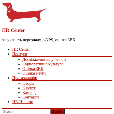
HR Center
залученість персоналу, e-NPS, оцінка ЗВК
HR Center
Послуги
Дослідження залученості
Корпоративна культура
Оцінка ЗВК
Оцінка e-NPS
Про компанію
Історія
Клієнти
Команда
Контакти
HR-Новини
Search