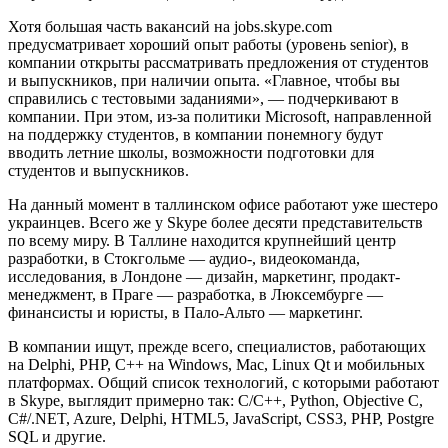
Хотя большая часть вакансий на jobs.skype.com
предусматривает хороший опыт работы (уровень senior), в
компании открыты рассматривать предложения от студентов
и выпускников, при наличии опыта. «Главное, чтобы вы
справились с тестовыми заданиями», — подчеркивают в
компании. При этом, из-за политики Microsoft, направленной
на поддержку студентов, в компании понемногу будут
вводить летние школы, возможности подготовки для
студентов и выпускников.
На данный момент в таллинском офисе работают уже шестеро
украинцев. Всего же у Skype более десяти представительств
по всему миру. В Таллине находится крупнейший центр
разработки, в Стокгольме — аудио-, видеокоманда,
исследования, в Лондоне — дизайн, маркетинг, продакт-
менеджмент, в Праге — разработка, в Люксембурге —
финансисты и юристы, в Пало-Альто — маркетинг.
В компании ищут, прежде всего, специалистов, работающих
на Delphi, PHP, C++ на Windows, Mac, Linux Qt и мобильных
платформах. Общий список технологий, с которыми работают
в Skype, выглядит примерно так: C/C++, Python, Objective C,
C#/.NET, Azure, Delphi, HTML5, JavaScript, CSS3, PHP, Postgre
SQL и другие.