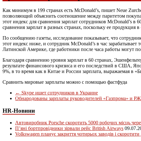
Как минимум в 199 странах есть McDonald’s, пишет Neue Zurche
позволяющий объяснить соотношение между паритетом покупа
этот индекс для сравнения зарплат сотрудников McDonald’s в 6
сравнения зарплат в разных странах, поскольку ее продукция в
По сообщению газеты, исследование показывает, что сотрудни
этот индекс ниже, и сотрудник McDonald’s в час зарабатывает т
Латинской Америке, где работники после часа работы могут поз
Благодаря сравнению уровня зарплат в 60 странах, Эшенфельтер
результате финансового кризиса и его последствий в США, Япон
9%, в то время как в Китае и России зарплата, выражаемая в «Б
Сравнить мировые зарплаты можно с помощью фастфуда
←
Skype ищет сотрудников в Украине
Обнародованы зарплаты руководителей «Газпрома» и Р
HR-Новини
Автовиробник Porsche скоротить 5000 робочих місць чере
П’яні бортпровідники зірвали рейс British Airways
09.07.2
Volkswagen планує закриття чотирьох заводів і скоротити