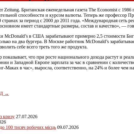
r Zeitung. Британская еженедельная газета The Economist с 1986
тельной способности и курсом валюты. Теперь же профессор Пр
0 странах за период с 2000 до 2011 года. «Международная сеть 
 основном имеет стандартные размеры, состав и качество», — гов
ки McDonald’s в США зарабатывают примерно 2,5 стоимости Биг-
олько на два бургера. В Москве работник McDonald’s зарабатывае
волить себе всего треть того же продукта.
 показывает, что при росте национального дохода растут и реал
ии и Западной Европе зарплата за час в сравнении с количество
иг-Маках в час», выросла, соответственно, на 24% и более чем н
ЖД
→
з кризу
27.07.2026
026
 до 100 тисяч робочих місць
09.07.2026