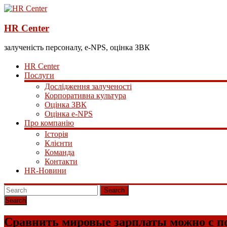
HR Center
залученість персоналу, e-NPS, оцінка ЗВК
HR Center
Послуги
Дослідження залученості
Корпоративна культура
Оцінка ЗВК
Оцінка e-NPS
Про компанію
Історія
Клієнти
Команда
Контакти
HR-Новини
Search
Сравнить мировые зарплаты можно с 