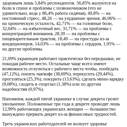
здоровьем лишь 5,84% респондентов. 56,85% жалуются на
боли в спине и проблемы с позвоночником (что не
удивительно, ведь у 86,4% работа сидячая), 49,8% — на
постоянный стресс, 48,26 — на ухудшение зрения, 46,96% —
на хроническую усталость, 42,71% — на головные боли,
32,04% — на избыточный вес, 31,71% — на проблемы с
концентрацией внимания, 28,39 — на проблемы с
пищеварительным трактом, 18,49 — на простуды из-за
кондиционеров, 14,03% — на проблемы с сердцем, 1,95% —
на другие проблемы.
21,09% украинцев работают практически без передышки, не
покидая рабочее место. Остальные чаще всего имеют
возможность отлучиться с рабочего места чтобы, пообедать
(47,12%), попить чая/кофе (38,69%), перекусить (29,44%),
прогуляться (25,3%), покурить (13,63%), сделать мини-зарядку
(9,08%), сходить в спортзал (1,38%) или по другим
надобностям (0,97%).
Напомним, каждой пятой украинке в случае декрета грозит
увольнение. Положенные три года в декрете проводят лишь
12,99% работающих украинских женщин — большинство
вынуждено прервать декрет из-за финансовых трудностей.
Треть украинских работодателей не волнует здоровье