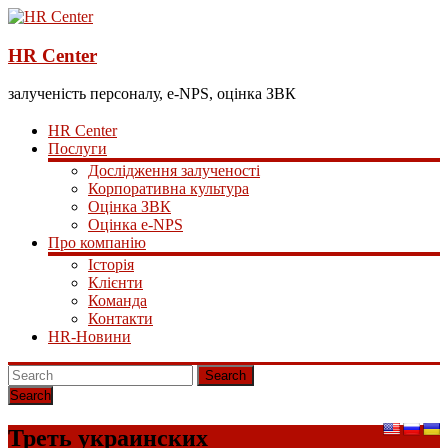
HR Center
залученість персоналу, e-NPS, оцінка ЗВК
HR Center
Послуги
Дослідження залученості
Корпоративна культура
Оцінка ЗВК
Оцінка e-NPS
Про компанію
Історія
Клієнти
Команда
Контакти
HR-Новини
Search
Треть украинских