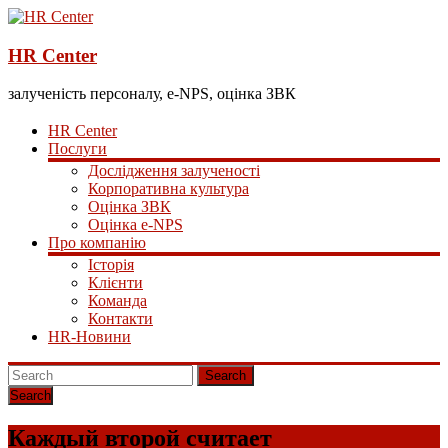
HR Center
залученість персоналу, e-NPS, оцінка ЗВК
HR Center
Послуги
Дослідження залученості
Корпоративна культура
Оцінка ЗВК
Оцінка e-NPS
Про компанію
Історія
Клієнти
Команда
Контакти
HR-Новини
Search
Каждый второй считает