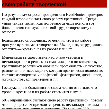
свою работу творческой
По результатам опроса, проведенного HeadHunter, примерно
каждый второй считает свою работу креативной. Среди
управленцев такие люди встречаются чаще всего, а вот
большинство госслужащих свой труд к творческому не
относят.
Большинство опрошенных отметили, что в их работе
присутствует элемент творчества. 8%, однако, затруднились
ответить — креативная их работа или нет.
Менеджеры высшего звена настолько уверены в
нестандартности решаемых ими задач, что по количеству
креативных работников обогнали проф.область «Искусство,
развлечения и масс-медиа», которая практически полностью
состоит из творческих профессий: фотографов, дизайнеров,
журналистов, копирайтеров и т.п.
Госслужащие в большинстве своем честно ответили, что
уровень креатива в их работе стремится к нулю.
58% опрошенных считают свою работу креативной, потому
что в процессе им приходится решать нестандартные задачи и
разруливать нетипичные ситуации. По мнению 22%