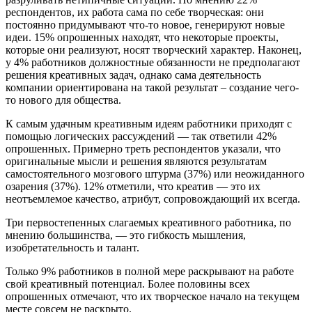
респондентов, их работа сама по себе творческая: они
постоянно придумывают что-то новое, генерируют новые
идеи. 15% опрошенных находят, что некоторые проекты,
которые они реализуют, носят творческий характер. Наконец,
у 4% работников должностные обязанности не предполагают
решения креативных задач, однако сама деятельность
компании ориентирована на такой результат – создание чего-
то нового для общества.
К самым удачным креативным идеям работники приходят с
помощью логических рассуждений — так ответили 42%
опрошенных. Примерно треть респондентов указали, что
оригинальные мысли и решения являются результатам
самостоятельного мозгового штурма (37%) или неожиданного
озарения (37%). 12% отметили, что креатив — это их
неотъемлемое качество, атрибут, сопровождающий их всегда.
Три первостепенных слагаемых креативного работника, по
мнению большинства, — это гибкость мышления,
изобретательность и талант.
Только 9% работников в полной мере раскрывают на работе
свой креативный потенциал. Более половины всех
опрошенных отмечают, что их творческое начало на текущем
месте совсем не раскрыто.