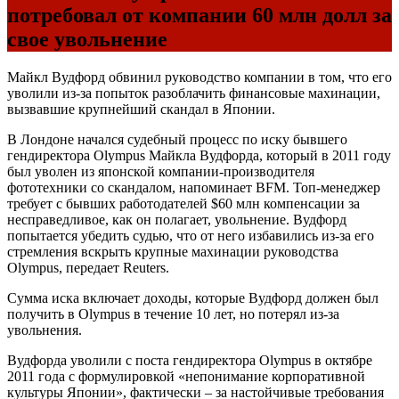
потребовал от компании 60 млн долл за
свое увольнение
Майкл Вудфорд обвинил руководство компании в том, что его
уволили из-за попыток разоблачить финансовые махинации,
вызвавшие крупнейший скандал в Японии.
В Лондоне начался судебный процесс по иску бывшего
гендиректора Olympus Майкла Вудфорда, который в 2011 году
был уволен из японской компании-производителя
фототехники со скандалом, напоминает BFM. Топ-менеджер
требует с бывших работодателей $60 млн компенсации за
несправедливое, как он полагает, увольнение. Вудфорд
попытается убедить судью, что от него избавились из-за его
стремления вскрыть крупные махинации руководства
Olympus, передает Reuters.
Сумма иска включает доходы, которые Вудфорд должен был
получить в Olympus в течение 10 лет, но потерял из-за
увольнения.
Вудфорда уволили с поста гендиректора Olympus в октябре
2011 года с формулировкой «непонимание корпоративной
культуры Японии», фактически – за настойчивые требования