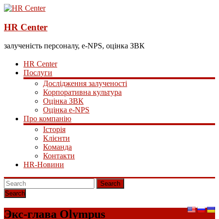
HR Center
залученість персоналу, e-NPS, оцінка ЗВК
HR Center
Послуги
Дослідження залученості
Корпоративна культура
Оцінка ЗВК
Оцінка e-NPS
Про компанію
Історія
Клієнти
Команда
Контакти
HR-Новини
Search
Экс-глава Olympus