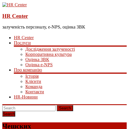
HR Center
залученість персоналу, e-NPS, оцінка ЗВК
HR Center
Послуги
Дослідження залученості
Корпоративна культура
Оцінка ЗВК
Оцінка e-NPS
Про компанію
Історія
Клієнти
Команда
Контакти
HR-Новини
Search
Чешских