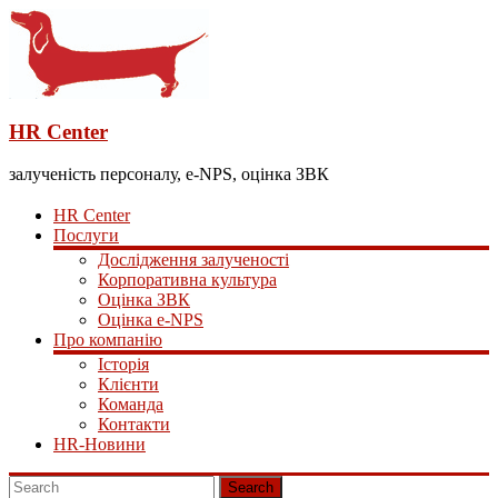
HR Center
залученість персоналу, e-NPS, оцінка ЗВК
HR Center
Послуги
Дослідження залученості
Корпоративна культура
Оцінка ЗВК
Оцінка e-NPS
Про компанію
Історія
Клієнти
Команда
Контакти
HR-Новини
Search