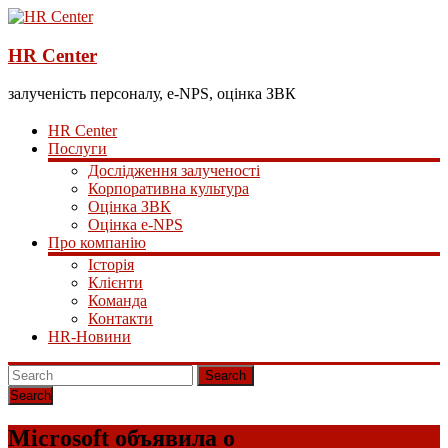
HR Center
залученість персоналу, e-NPS, оцінка ЗВК
HR Center
Послуги
Дослідження залученості
Корпоративна культура
Оцінка ЗВК
Оцінка e-NPS
Про компанію
Історія
Клієнти
Команда
Контакти
HR-Новини
Search
Microsoft объявила о