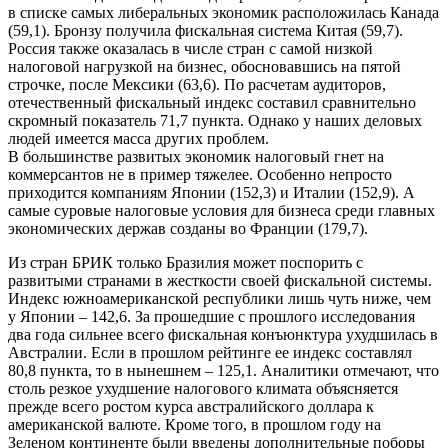
в списке самых либеральных экономик расположилась Канада
(59,1). Бронзу получила фискальная система Китая (59,7).
Россия также оказалась в числе стран с самой низкой
налоговой нагрузкой на бизнес, обосновавшись на пятой
строчке, после Мексики (63,6). По расчетам аудиторов,
отечественный фискальный индекс составил сравнительно
скромный показатель 71,7 пункта. Однако у наших деловых
людей имеется масса других проблем.
В большинстве развитых экономик налоговый гнет на
коммерсантов не в пример тяжелее. Особенно непросто
приходится компаниям Японии (152,3) и Италии (152,9). А
самые суровые налоговые условия для бизнеса среди главных
экономических держав созданы во Франции (179,7).
Из стран БРИК только Бразилия может поспорить с
развитыми странами в жесткости своей фискальной системы.
Индекс южноамериканской республики лишь чуть ниже, чем
у Японии – 142,6. За прошедшие с прошлого исследования
два года сильнее всего фискальная конъюнктура ухудшилась в
Австралии. Если в прошлом рейтинге ее индекс составлял
80,8 пункта, то в нынешнем – 125,1. Аналитики отмечают, что
столь резкое ухудшение налогового климата объясняется
прежде всего ростом курса австралийского доллара к
американской валюте. Кроме того, в прошлом году на
Зеленом континенте были введены дополнительные поборы