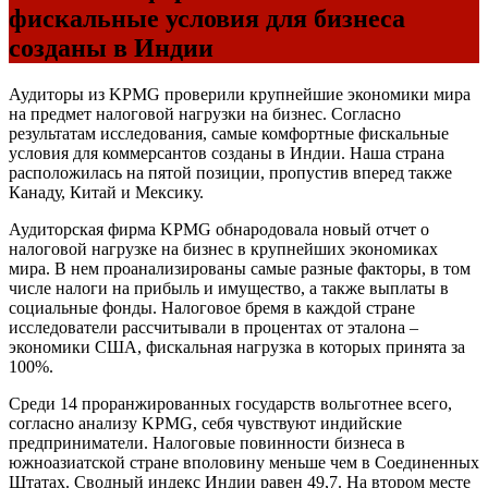
фискальные условия для бизнеса
созданы в Индии
Аудиторы из KPMG проверили крупнейшие экономики мира
на предмет налоговой нагрузки на бизнес. Согласно
результатам исследования, самые комфортные фискальные
условия для коммерсантов созданы в Индии. Наша страна
расположилась на пятой позиции, пропустив вперед также
Канаду, Китай и Мексику.
Аудиторская фирма KPMG обнародовала новый отчет о
налоговой нагрузке на бизнес в крупнейших экономиках
мира. В нем проанализированы самые разные факторы, в том
числе налоги на прибыль и имущество, а также выплаты в
социальные фонды. Налоговое бремя в каждой стране
исследователи рассчитывали в процентах от эталона –
экономики США, фискальная нагрузка в которых принята за
100%.
Среди 14 проранжированных государств вольготнее всего,
согласно анализу KPMG, себя чувствуют индийские
предприниматели. Налоговые повинности бизнеса в
южноазиатской стране вполовину меньше чем в Соединенных
Штатах. Сводный индекс Индии равен 49,7. На втором месте