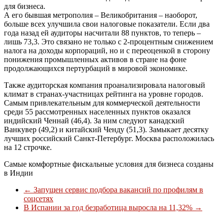
для бизнеса.
А его бывшая метрополия – Великобритания – наоборот,
больше всех улучшила свои налоговые показатели. Если два
года назад ей аудиторы насчитали 88 пунктов, то теперь –
лишь 73,3. Это связано не только с 2-процентным снижением
налога на доходы корпораций, но и с переоценкой в сторону
понижения промышленных активов в стране на фоне
продолжающихся пертурбаций в мировой экономике.
Также аудиторская компания проанализировала налоговый
климат в странах-участницах рейтинга на уровне городов.
Самым привлекательным для коммерческой деятельности
среди 55 рассмотренных населенных пунктов оказался
индийский Ченнай (46,4). За ним следуют канадский
Ванкувер (49,2) и китайский Ченду (51,3). Замыкает десятку
лучших российский Санкт-Петербург. Москва расположилась
на 12 строчке.
Самые комфортные фискальные условия для бизнеса созданы
в Индии
←
Запущен сервис подбора вакансий по профилям в
соцсетях
В Испании за год безработица выросла на 11,32%
→