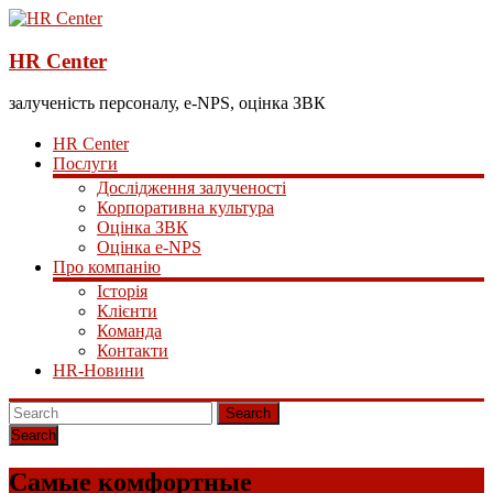
HR Center
залученість персоналу, e-NPS, оцінка ЗВК
HR Center
Послуги
Дослідження залученості
Корпоративна культура
Оцінка ЗВК
Оцінка e-NPS
Про компанію
Історія
Клієнти
Команда
Контакти
HR-Новини
Search
Самые комфортные