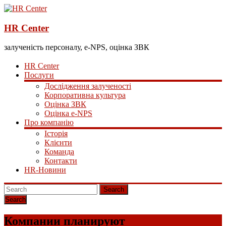
HR Center
залученість персоналу, e-NPS, оцінка ЗВК
HR Center
Послуги
Дослідження залученості
Корпоративна культура
Оцінка ЗВК
Оцінка e-NPS
Про компанію
Історія
Клієнти
Команда
Контакти
HR-Новини
Search
Компании планируют