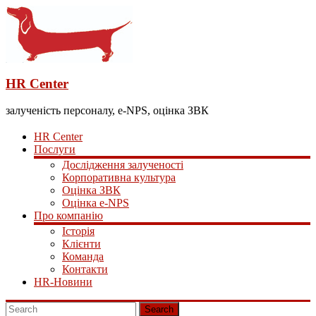
HR Center
залученість персоналу, e-NPS, оцінка ЗВК
HR Center
Послуги
Дослідження залученості
Корпоративна культура
Оцінка ЗВК
Оцінка e-NPS
Про компанію
Історія
Клієнти
Команда
Контакти
HR-Новини
Search