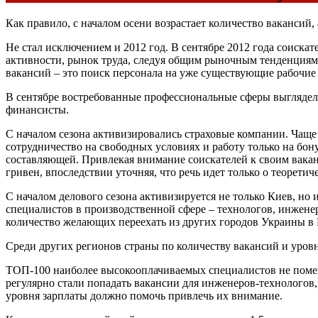
Как правило, с началом осени возрастает количество вакансий
Не стал исключением и 2012 год. В сентябре 2012 года соискат
активности, рынок труда, следуя общим рыночным тенденциям
вакансий – это поиск персонала на уже существующие рабочие 
В сентябре востребованные профессиональные сферы выглядели
финансисты.
С началом сезона активизировались страховые компании. Чаще
сотрудничество на свободных условиях и работу только на бон
составляющей. Привлекая внимание соискателей к своим ваканс
гривен, впоследствии уточняя, что речь идет только о теорети
С началом делового сезона активизируется не только Киев, но
специалистов в производственной сфере – технологов, инжене
количество желающих переехать из других городов Украины в 
Среди других регионов страны по количеству вакансий и уров
ТОП-100 наиболее высокооплачиваемых специалистов не помен
регулярно стали попадать вакансии для инженеров-технологов,
уровня зарплаты должно помочь привлечь их внимание.