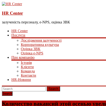
HR Center
залученість персоналу, e-NPS, оцінка ЗВК
HR Center
Послуги
Дослідження залученості
Корпоративна культура
Оцінка ЗВК
Оцінка e-NPS
Про компанію
Історія
Клієнти
Команда
Контакти
HR-Новини
Search
Количество вакансий этой осенью увели