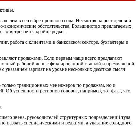
ективы.
ольше чем в сентябре прошлого года. Несмотря на рост деловой
о-экономические обстоятельства. Большинство предлагаемых
м…» встречается крайне редко.
г, работа с клиентами в банковском секторе, бухгалтеры и
правляют продажами. Если первым чаще всего предлагают
а полный рабочий день с фиксированной ставкой и премиальной
с указанием зарплат на уровне нескольких десятков тысяч
не только традиционных менеджеров по продажам, но и
. Об успешности регионов говорит, например, тот факт, что
.
шего звена, руководителей структурных подразделений туда
жно назвать специфическими и редкими, а указание солидного