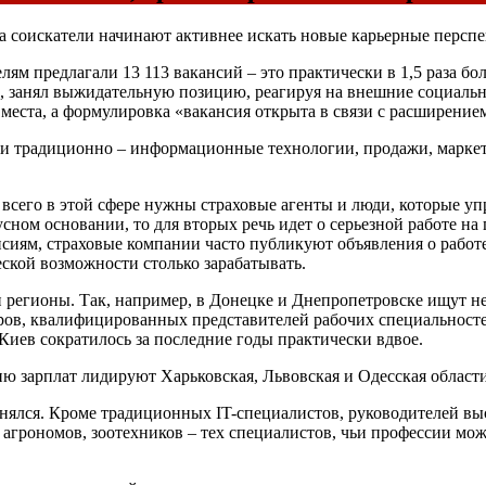
, а соискатели начинают активнее искать новые карьерные персп
елям предлагали 13 113 вакансий – это практически в 1,5 раза б
, занял выжидательную позицию, реагируя на внешние социальн
места, а формулировка «вакансия открыта в связи с расширение
 традиционно – информационные технологии, продажи, маркетин
 всего в этой сфере нужны страховые агенты и люди, которые у
усном основании, то для вторых речь идет о серьезной работе н
иям, страховые компании часто публикуют объявления о работе 
ческой возможности столько зарабатывать.
 и регионы. Так, например, в Донецке и Днепропетровске ищут 
ров, квалифицированных представителей рабочих специальностей
Киев сократилось за последние годы практически вдвое.
ню зарплат лидируют Харьковская, Львовская и Одесская области
ялся. Кроме традиционных IT-специалистов, руководителей выс
 агрономов, зоотехников – тех специалистов, чьи профессии мо