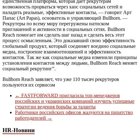
единственная платформа, которая дает рекрутерам
возможность прорваться через хаос социальных сетей и
наладить реальные, эффективные контакты, — говорит Арт
Папас (Art Papas), основатель и управляющий Bullhorn. —
Рекрутеры по всему миру перегружены натиском
приглашений и активности в социальных сетях. Bullhorn
Reach помогает им сделать шаг назад и сделать весь этот
процесс осмысленным. Это доказавший свою эффективность
глобальный продукт, который соединяет воедино социальные
медиа, построение взаимоотношений и эффективность
контактов. Так же как социальные медиа изменили принципы
установления контактов между людьми, Bullhorn Reach меняет
социальный рекрутинг”.
Bullhorn Reach заявляет, что уже 110 тысяч рекрутеров
пользуются их сервисом
←
FASTFORWARD пригласила топ-менеджеров
российских и украинских компаний изучить успешные
стратегии ведения борьбы за таланты
Работники российских офисов жалуются на пиратство
работодателей
→
HR-Новини