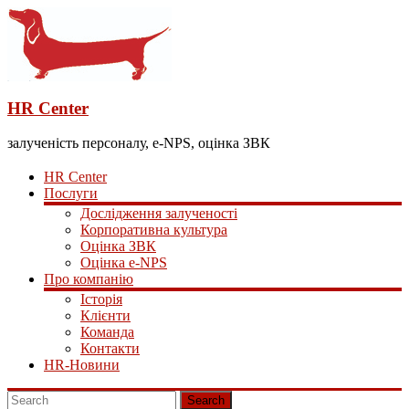
HR Center
залученість персоналу, e-NPS, оцінка ЗВК
HR Center
Послуги
Дослідження залученості
Корпоративна культура
Оцінка ЗВК
Оцінка e-NPS
Про компанію
Історія
Клієнти
Команда
Контакти
HR-Новини
Search