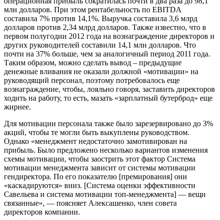
операционная прибыль сократилась почти в два раза до 98,1
млн долларов. При этом рентабельность по EBITDA
составила 7% против 14,1%. Выручка составила 3,6 млрд
долларов против 2,34 млрд долларов. Также известно, что в
первом полугодии 2012 года на вознаграждение директоров и
других руководителей составили 14,1 млн долларов. Что
почти на 37% больше, чем за аналогичный период 2011 года.
Таким образом, можно сделать вывод – предыдущие
денежные вливания не оказали должной «мотивации» на
руководящий персонал, поэтому потребовалось еще
вознаграждение, чтобы, лояльно говоря, заставить директоров
ходить на работу, то есть, мазать «зарплатный бутерброд» еще
жирнее.
Для мотивации персонала также было зарезервировано до 3%
акций, чтобы те могли быть выкуплены руководством.
Однако «менеджмент недостаточно замотивирован на
прибыль. Было предложено несколько вариантов изменения
схемы мотивации, чтобы заострить этот фактор Система
мотивации менеджмента зависит от системы мотивации
гендиректора. По его показателю [премирования] они
«каскадируются» вниз. [Система оценки эффективности
Савельева и система мотивации топ-менеджмента] — вещи
связанные», — поясняет Алексашенко, член совета
директоров компании.