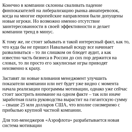
Конечно в компании склонны сваливать падение
финпоказателей на либерализацию рынка авиаперевозок,
когда на многие европейские направления были допущены
новые игроки. Но возможно именно отсутствие
заинтересованности в своей эффективности и делает
компании тренд в минус.
К тому же, не стоит забывать и такой интересный факт, как то,
что куда бы не пришел Навальный всюду все начинает
разваливаться – то ли слишком он блюдет аудит, а как
известно часть бизнеса в России до сих пор держится на
словах, то ли просто его закулисные игры приводят
неизменно к краху.
Заставят ли новые вливания менеджмент улучшить
показатели компании или нет будет уже видно с момента
начала реализации программы мотивации, однако уже сейчас
стоит заострить внимание на одном факте – так или иначе
заработная плата руководства вырастит на гигантскую сумму
– свыше 25 млн долларов США, что вполне соизмеримо с
прибылью крупной частной компании.
Для топ-менеджеров «Аэрофлота» разрабатывается новая
система мотивации