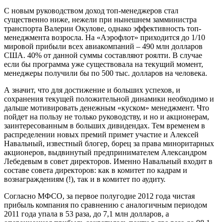
С новым руководством доход топ-менеджеров стал
существенно ниже, нежели при нынешнем замминистра
транспорта Валерии Окулове, однако эффективность топ-
менеджмента возросла. На «Аэрофлот» приходится до 1/10
мировой прибыли всех авиакомпаний – 490 млн долларов
США. 40% от данной суммы составляют роялти. В случае
если бы программа уже существовала на текущий момент,
менеджеры получили бы по 500 тыс. долларов на человека.
А значит, что для достижение и больших успехов, и
сохранения текущей положительной динамики необходимо и
дальше мотивировать денежным «куском» менеджмент. Что
пойдет на пользу не только руководству, и но и акционерам,
заинтересованным в больших дивидендах. Тем временем в
распределении новых премий примет участие и Алексей
Навальный, известный блогер, борец за права миноритарных
акционеров, выдвинутый предпринимателем Александром
Лебедевым в совет директоров. Именно Навальный входит в
составе совета директоров: как в комитет по кадрам и
вознаграждениям (!), так и в комитет по аудиту.
Согласно МФСО, за первое полугодие 2012 года чистая
прибыль компания по сравнению с аналогичным периодом
2011 года упала в 53 раза, до 7,1 млн долларов, а