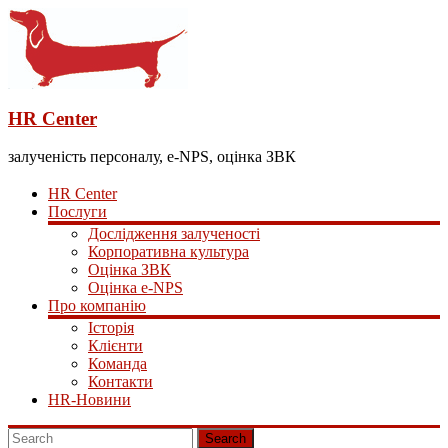
HR Center
залученість персоналу, e-NPS, оцінка ЗВК
HR Center
Послуги
Дослідження залученості
Корпоративна культура
Оцінка ЗВК
Оцінка e-NPS
Про компанію
Історія
Клієнти
Команда
Контакти
HR-Новини
Search