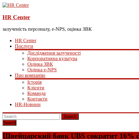
HR Center
залученість персоналу, e-NPS, оцінка ЗВК
HR Center
Послуги
Дослідження залученості
Корпоративна культура
Оцінка ЗВК
Оцінка e-NPS
Про компанію
Історія
Клієнти
Команда
Контакти
HR-Новини
Search
Швейцарский банк UBS сократит 16% 