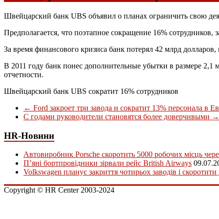
Швейцарский банк UBS объявил о планах ограничить свою деят
Предполагается, что поэтапное сокращение 16% сотрудников, з
За время финансового кризиса банк потерял 42 млрд долларов,
В 2011 году банк понес дополнительные убытки в размере 2,1
отчетности.
Швейцарский банк UBS сократит 16% сотрудников
←
Ford закроет три завода и сократит 13% персонала в Е
С годами руководители становятся более доверчивыми
HR-Новини
Автовиробник Porsche скоротить 5000 робочих місць чере
П’яні бортпровідники зірвали рейс British Airways
09.07.2
Volkswagen планує закриття чотирьох заводів і скоротити
Copyright © HR Center 2003-2024