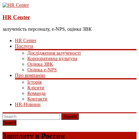
HR Center
залученість персоналу, e-NPS, оцінка ЗВК
HR Center
Послуги
Дослідження залученості
Корпоративна культура
Оцінка ЗВК
Оцінка e-NPS
Про компанію
Історія
Клієнти
Команда
Контакти
HR-Новини
Search
Зарплату в России