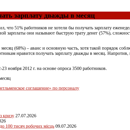
ать зарплату дважды в месяц
, что 51% работников не хотели бы получать зарплату еженедел
ной зарплаты они называют быструю трату денег (57%), сложност
месяц (68%) – аванс и основную часть, хотя такой порядок собл
ботникам нравится получать зарплату дважды в месяц. Напротив
3 ноября 2012 г. на основе опроса 3500 работников.
месяц
тльменское соглашение» по персоналу
з кризу
27.07.2026
026
 до 100 тисяч робочих місць
09.07.2026