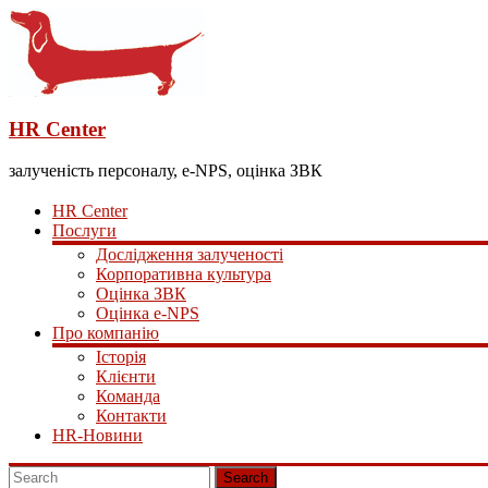
HR Center
залученість персоналу, e-NPS, оцінка ЗВК
HR Center
Послуги
Дослідження залученості
Корпоративна культура
Оцінка ЗВК
Оцінка e-NPS
Про компанію
Історія
Клієнти
Команда
Контакти
HR-Новини
Search