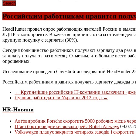
Российским работникам нравится получ
HeadHunter провел опрос работающих жителей России и выяснил
ЛДПР законопроекте. В качестве причины отказа от еженедель
крупную покупку с зарплаты (30%).
Сегодня большинство работников получают зарплату два раза в 
зарплату получают раз в месяц. Отметим, что больше всего ра
опрошенных.
Исследование проведено Службой исследований HeadHunter 22-2
Российским работникам нравится получать зарплату дважды в 
←
Крупнейшие российские IT-компании заключили «джен
Лучшие работодатели Украины 2012 года
→
HR-Новини
Автовиробник Porsche скоротить 5000 робочих місць чере
П’яні бортпровідники зірвали рейс British Airways
09.07.2
Volkswagen планує закриття чотирьох заводів і скоротити