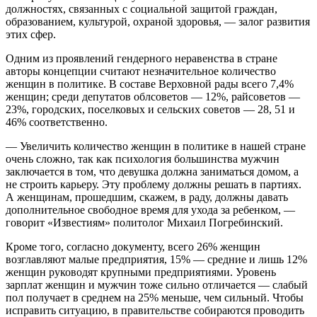
должностях, связанных с социальной защитой граждан,
образованием, культурой, охраной здоровья, — залог развития
этих сфер.
Одним из проявлений гендерного неравенства в стране
авторы концепции считают незначительное количество
женщин в политике. В составе Верховной рады всего 7,4%
женщин; среди депутатов облсоветов — 12%, райсоветов —
23%, городских, поселковых и сельских советов — 28, 51 и
46% соответственно.
— Увеличить количество женщин в политике в нашей стране
очень сложно, так как психология большинства мужчин
заключается в том, что девушка должна заниматься домом, а
не строить карьеру. Эту проблему должны решать в партиях.
А женщинам, прошедшим, скажем, в раду, должны давать
дополнительное свободное время для ухода за ребенком, —
говорит «Известиям» политолог Михаил Погребинский.
Кроме того, согласно документу, всего 26% женщин
возглавляют малые предприятия, 15% — средние и лишь 12%
женщин руководят крупными предприятиями. Уровень
зарплат женщин и мужчин тоже сильно отличается — слабый
пол получает в среднем на 25% меньше, чем сильный. Чтобы
исправить ситуацию, в правительстве собираются проводить