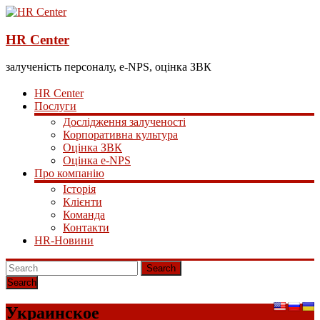
HR Center
залученість персоналу, e-NPS, оцінка ЗВК
HR Center
Послуги
Дослідження залученості
Корпоративна культура
Оцінка ЗВК
Оцінка e-NPS
Про компанію
Історія
Клієнти
Команда
Контакти
HR-Новини
Search
Украинское