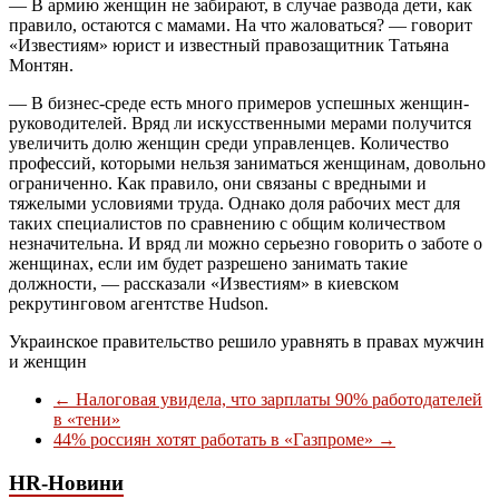
— В армию женщин не забирают, в случае развода дети, как
правило, остаются с мамами. На что жаловаться? — говорит
«Известиям» юрист и известный правозащитник Татьяна
Монтян.
— В бизнес-среде есть много примеров успешных женщин-
руководителей. Вряд ли искусственными мерами получится
увеличить долю женщин среди управленцев. Количество
профессий, которыми нельзя заниматься женщинам, довольно
ограниченно. Как правило, они связаны с вредными и
тяжелыми условиями труда. Однако доля рабочих мест для
таких специалистов по сравнению с общим количеством
незначительна. И вряд ли можно серьезно говорить о заботе о
женщинах, если им будет разрешено занимать такие
должности, — рассказали «Известиям» в киевском
рекрутинговом агентстве Hudson.
Украинское правительство решило уравнять в правах мужчин
и женщин
←
Налоговая увидела, что зарплаты 90% работодателей
в «тени»
44% россиян хотят работать в «Газпроме»
→
HR-Новини