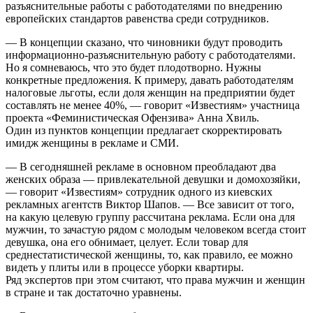
разъяснительные работы с работодателями по внедрению
европейских стандартов равенства среди сотрудников.
— В концепции сказано, что чиновники будут проводить
информационно-разъяснительную работу с работодателями.
Но я сомневаюсь, что это будет плодотворно. Нужны
конкретные предложения. К примеру, давать работодателям
налоговые льготы, если доля женщин на предприятии будет
составлять не менее 40%, — говорит «Известиям» участница
проекта «Феминистическая Офензива» Анна Хвиль.
Один из пунктов концепции предлагает скорректировать
имидж женщины в рекламе и СМИ.
— В сегодняшней рекламе в основном преобладают два
женских образа — привлекательной девушки и домохозяйки,
— говорит «Известиям» сотрудник одного из киевских
рекламных агентств Виктор Шапов. — Все зависит от того,
на какую целевую группу рассчитана реклама. Если она для
мужчин, то зачастую рядом с молодым человеком всегда стоит
девушка, она его обнимает, целует. Если товар для
среднестатистической женщины, то, как правило, ее можно
видеть у плиты или в процессе уборки квартиры.
Ряд экспертов при этом считают, что права мужчин и женщин
в стране и так достаточно уравнены.