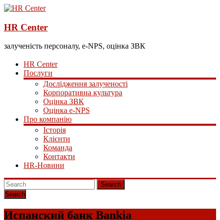
HR Center
залученість персоналу, e-NPS, оцінка ЗВК
HR Center
Послуги
Дослідження залученості
Корпоративна культура
Оцінка ЗВК
Оцінка e-NPS
Про компанію
Історія
Клієнти
Команда
Контакти
HR-Новини
Search
Испанский банк Bankia