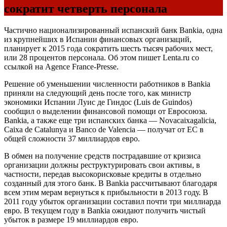
сократит четверть персонала
Частично национализированный испанский банк Bankia, одна
из крупнейших в Испании финансовых организаций,
планирует к 2015 года сократить шесть тысяч рабочих мест,
или 28 процентов персонала. Об этом пишет Lenta.ru со
ссылкой на Agence France-Presse.
Решение об уменьшении численности работников в Bankia
приняли на следующий день после того, как министр
экономики Испании Луис де Гиндос (Luis de Guindos)
сообщил о выделении финансовой помощи от Евросоюза.
Bankia, а также еще три испанских банка — Novacaixagalicia,
Caixa de Catalunya и Banco de Valencia — получат от ЕС в
общей сложности 37 миллиардов евро.
В обмен на получение средств пострадавшие от кризиса
организации должны реструктурировать свои активы, в
частности, передав высокорисковые кредиты в отдельно
созданный для этого банк. В Bankia рассчитывают благодаря
всем этим мерам вернуться к прибыльности в 2013 году. В
2011 году убыток организации составил почти три миллиарда
евро. В текущем году в Bankia ожидают получить чистый
убыток в размере 19 миллиардов евро.