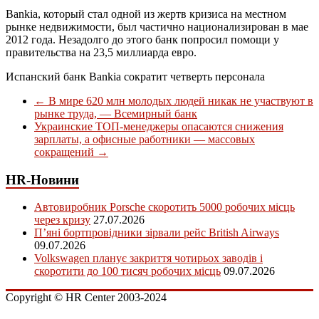
Bankia, который стал одной из жертв кризиса на местном
рынке недвижимости, был частично национализирован в мае
2012 года. Незадолго до этого банк попросил помощи у
правительства на 23,5 миллиарда евро.
Испанский банк Bankia сократит четверть персонала
←
В мире 620 млн молодых людей никак не участвуют в
рынке труда, — Всемирный банк
Украинские ТОП-менеджеры опасаются снижения
зарплаты, а офисные работники — массовых
сокращений
→
HR-Новини
Автовиробник Porsche скоротить 5000 робочих місць
через кризу
27.07.2026
П’яні бортпровідники зірвали рейс British Airways
09.07.2026
Volkswagen планує закриття чотирьох заводів і
скоротити до 100 тисяч робочих місць
09.07.2026
Copyright © HR Center 2003-2024