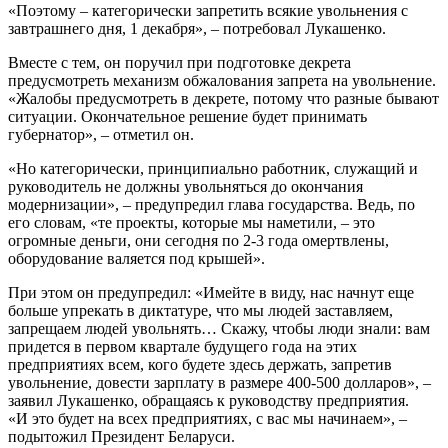
«Поэтому – категорически запретить всякие увольнения с
завтрашнего дня, 1 декабря», – потребовал Лукашенко.
Вместе с тем, он поручил при подготовке декрета
предусмотреть механизм обжалования запрета на увольнение.
«Жалобы предусмотреть в декрете, потому что разные бывают
ситуации. Окончательное решение будет принимать
губернатор», – отметил он.
«Но категорически, принципиально работник, служащий и
руководитель не должны увольняться до окончания
модернизации», – предупредил глава государства. Ведь, по
его словам, «те проекты, которые мы наметили, – это
огромные деньги, они сегодня по 2-3 года омертвлены,
оборудование валяется под крышей».
При этом он предупредил: «Имейте в виду, нас начнут еще
больше упрекать в диктатуре, что мы людей заставляем,
запрещаем людей увольнять… Скажу, чтобы люди знали: вам
придется в первом квартале будущего года на этих
предприятиях всем, кого будете здесь держать, запретив
увольнение, довести зарплату в размере 400-500 долларов», –
заявил Лукашенко, обращаясь к руководству предприятия.
«И это будет на всех предприятиях, с вас мы начинаем», –
подытожил Президент Беларуси.