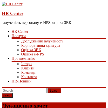
HR Center
залученість персоналу, e-NPS, оцінка ЗВК
HR Center
Послуги
Дослідження залученості
Корпоративна культура
Оцінка ЗВК
Оцінка e-NPS
Про компанію
Історія
Клієнти
Команда
Контакти
HR-Новини
Search
Лукашенко хочет