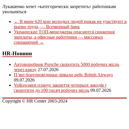
Лукашенко хочет «категорически запретить» работникам
увольняться
←
В мире 620 млн молодых людей никак не участвуют в
рынке труда, — Всемирный банк
Украинские ТОП-менеджеры опасаются снижения
зарплаты, а офисные работники — массовых
сокращений
→
HR-Новини
Автовиробник Porsche скоротить 5000 робочих місць
через кризу
27.07.2026
П’яні бортпровідники зірвали рейс British Airways
09.07.2026
Volkswagen планує закриття чотирьох заводів і
скоротити до 100 тисяч робочих місць
09.07.2026
Copyright © HR Center 2003-2024