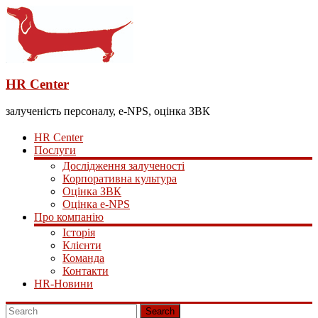
HR Center
залученість персоналу, e-NPS, оцінка ЗВК
HR Center
Послуги
Дослідження залученості
Корпоративна культура
Оцінка ЗВК
Оцінка e-NPS
Про компанію
Історія
Клієнти
Команда
Контакти
HR-Новини
Search