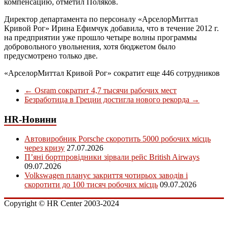
компенсацию, отметил Поляков.
Директор департамента по персоналу «АрселорМиттал
Кривой Рог» Ирина Ефимчук добавила, что в течение 2012 г.
на предприятии уже прошло четыре волны программы
добровольного увольнения, хотя бюджетом было
предусмотрено только две.
«АрселорМиттал Кривой Рог» сократит еще 446 сотрудников
←
Osram сократит 4,7 тысячи рабочих мест
Безработица в Греции достигла нового рекорда
→
HR-Новини
Автовиробник Porsche скоротить 5000 робочих місць
через кризу
27.07.2026
П’яні бортпровідники зірвали рейс British Airways
09.07.2026
Volkswagen планує закриття чотирьох заводів і
скоротити до 100 тисяч робочих місць
09.07.2026
Copyright © HR Center 2003-2024