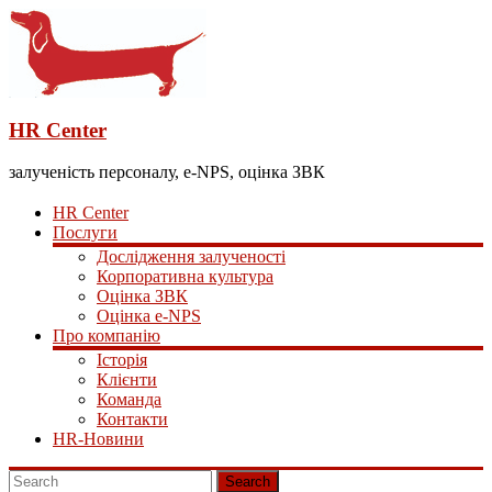
HR Center
залученість персоналу, e-NPS, оцінка ЗВК
HR Center
Послуги
Дослідження залученості
Корпоративна культура
Оцінка ЗВК
Оцінка e-NPS
Про компанію
Історія
Клієнти
Команда
Контакти
HR-Новини
Search