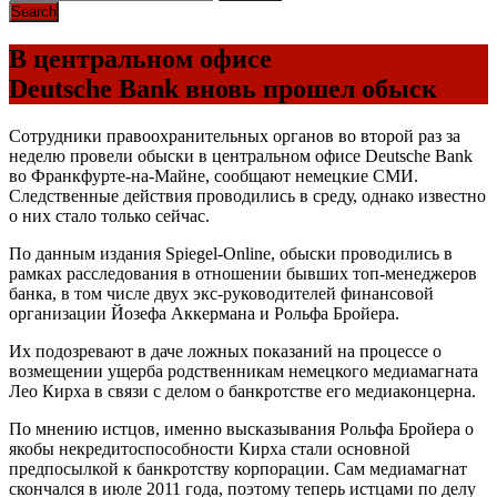
В центральном офисе
Deutsche Bank вновь прошел обыск
Сотрудники правоохранительных органов во второй раз за
неделю провели обыски в центральном офисе Deutsche Bank
во Франкфурте-на-Майне, сообщают немецкие СМИ.
Следственные действия проводились в среду, однако известно
о них стало только сейчас.
По данным издания Spiegel-Online, обыски проводились в
рамках расследования в отношении бывших топ-менеджеров
банка, в том числе двух экс-руководителей финансовой
организации Йозефа Аккермана и Рольфа Бройера.
Их подозревают в даче ложных показаний на процессе о
возмещении ущерба родственникам немецкого медиамагната
Лео Кирха в связи с делом о банкротстве его медиаконцерна.
По мнению истцов, именно высказывания Рольфа Бройера о
якобы некредитоспособности Кирха стали основной
предпосылкой к банкротству корпорации. Сам медиамагнат
скончался в июле 2011 года, поэтому теперь истцами по делу