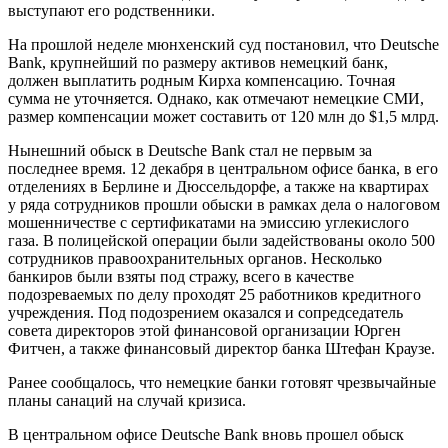
выступают его родственники.
На прошлой неделе мюнхенский суд постановил, что Deutsche
Bank, крупнейший по размеру активов немецкий банк,
должен выплатить родным Кирха компенсацию. Точная
сумма не уточняется. Однако, как отмечают немецкие СМИ,
размер компенсации может составить от 120 млн до $1,5 млрд.
Нынешний обыск в Deutsche Bank стал не первым за
последнее время. 12 декабря в центральном офисе банка, в его
отделениях в Берлине и Дюссельдорфе, а также на квартирах
у ряда сотрудников прошли обыски в рамках дела о налоговом
мошенничестве с сертификатами на эмиссию углекислого
газа. В полицейской операции были задействованы около 500
сотрудников правоохранительных органов. Несколько
банкиров были взяты под стражу, всего в качестве
подозреваемых по делу проходят 25 работников кредитного
учреждения. Под подозрением оказался и сопредседатель
совета директоров этой финансовой организации Юрген
Фитчен, а также финансовый директор банка Штефан Краузе.
Ранее сообщалось, что немецкие банки готовят чрезвычайные
планы санаций на случай кризиса.
В центральном офисе Deutsche Bank вновь прошел обыск