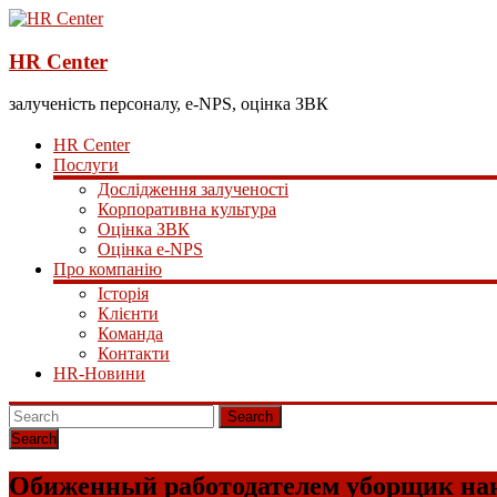
HR Center
залученість персоналу, e-NPS, оцінка ЗВК
HR Center
Послуги
Дослідження залученості
Корпоративна культура
Оцінка ЗВК
Оцінка e-NPS
Про компанію
Історія
Клієнти
Команда
Контакти
HR-Новини
Search
Обиженный работодателем уборщик нан