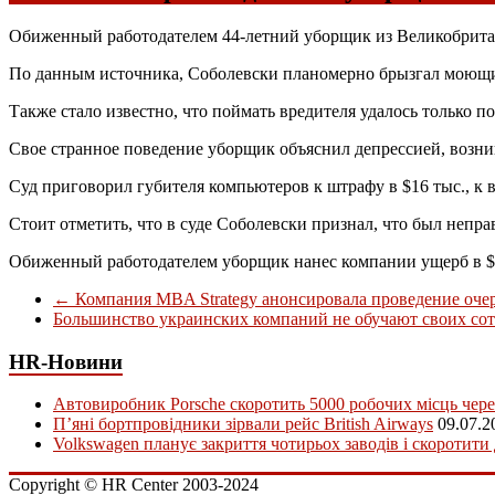
Обиженный работодателем 44-летний уборщик из Великобритани
По данным источника, Соболевски планомерно брызгал моющим
Также стало известно, что поймать вредителя удалось только п
Свое странное поведение уборщик объяснил депрессией, возникше
Суд приговорил губителя компьютеров к штрафу в $16 тыс., к 
Стоит отметить, что в суде Соболевски признал, что был непра
Обиженный работодателем уборщик нанес компании ущерб в $
←
Компания MBA Strategy анонсировала проведение оч
Большинство украинских компаний не обучают своих со
HR-Новини
Автовиробник Porsche скоротить 5000 робочих місць чере
П’яні бортпровідники зірвали рейс British Airways
09.07.2
Volkswagen планує закриття чотирьох заводів і скоротити
Copyright © HR Center 2003-2024