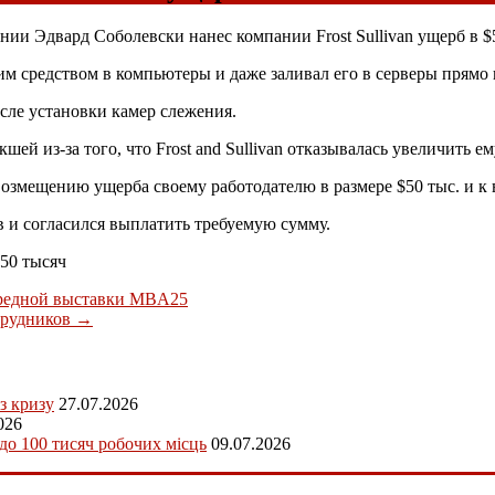
и Эдвард Соболевски нанес компании Frost Sullivan ущерб в $
 средством в компьютеры и даже заливал его в серверы прямо 
осле установки камер слежения.
й из-за того, что Frost and Sullivan отказывалась увеличить ем
возмещению ущерба своему работодателю в размере $50 тыс. и к
в и согласился выплатить требуемую сумму.
50 тысяч
ередной выставки MBA25
трудников
→
з кризу
27.07.2026
026
 до 100 тисяч робочих місць
09.07.2026