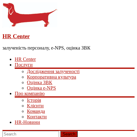
HR Center
залученість персоналу, e-NPS, оцінка ЗВК
HR Center
Послуги
Дослідження залученості
Корпоративна культура
Оцінка ЗВК
Оцінка e-NPS
Про компанію
Історія
Клієнти
Команда
Контакти
HR-Новини
Search