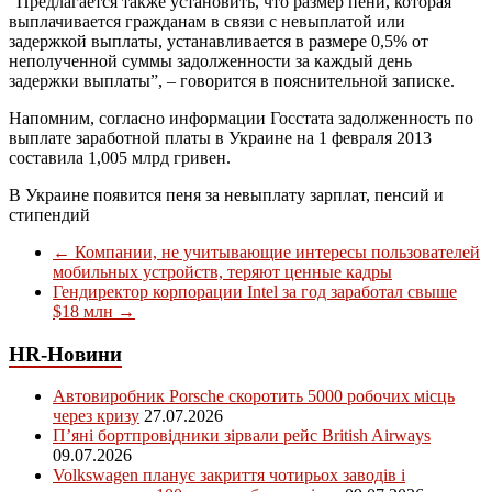
“Предлагается также установить, что размер пени, которая
выплачивается гражданам в связи с невыплатой или
задержкой выплаты, устанавливается в размере 0,5% от
неполученной суммы задолженности за каждый день
задержки выплаты”, – говорится в пояснительной записке.
Напомним, согласно информации Госстата задолженность по
выплате заработной платы в Украине на 1 февраля 2013
составила 1,005 млрд гривен.
В Украине появится пеня за невыплату зарплат, пенсий и
стипендий
←
Компании, не учитывающие интересы пользователей
мобильных устройств, теряют ценные кадры
Гендиректор корпорации Intel за год заработал свыше
$18 млн
→
HR-Новини
Автовиробник Porsche скоротить 5000 робочих місць
через кризу
27.07.2026
П’яні бортпровідники зірвали рейс British Airways
09.07.2026
Volkswagen планує закриття чотирьох заводів і