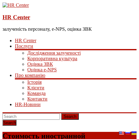
HR Center
залученість персоналу, e-NPS, оцінка ЗВК
HR Center
Послуги
Дослідження залученості
Корпоративна культура
Оцінка ЗВК
Оцінка e-NPS
Про компанію
Історія
Клієнти
Команда
Контакти
HR-Новини
Search
Стоимость иностранной