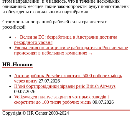
этом направлении, и я надеюсь, что в течение нескольких
ближайших месяцев такие законопроекты будут подготовлены
и обсуждены с социальными партнёрами».
Стоимость иностранной рабочей силы сравняется с
российской
←
Вслед за ЕС: безработица в Австралии достигла
рекордного уровня
Увольнения по инициативе работодателя в России чаще
происходят в небольших компаниях
→
HR-Новини
Автовиробник Porsche скоротить 5000 робочих місць
через кризу
27.07.2026
П’яні бортпровідники зірвали рейс British Airways
09.07.2026
Volkswagen планує закриття чотирьох заводів і
скоротити до 100 тисяч робочих місць
09.07.2026
Copyright © HR Center 2003-2024