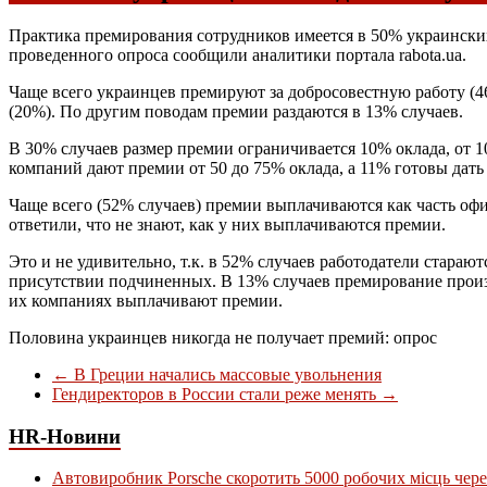
Практика премирования сотрудников имеется в 50% украинских
проведенного опроса сообщили аналитики портала rabota.ua.
Чаще всего украинцев премируют за добросовестную работу (46
(20%). По другим поводам премии раздаются в 13% случаев.
В 30% случаев размер премии ограничивается 10% оклада, от 
компаний дают премии от 50 до 75% оклада, а 11% готовы дать
Чаще всего (52% случаев) премии выплачиваются как часть офи
ответили, что не знают, как у них выплачиваются премии.
Это и не удивительно, т.к. в 52% случаев работодатели стараю
присутствии подчиненных. В 13% случаев премирование произв
их компаниях выплачивают премии.
Половина украинцев никогда не получает премий: опрос
←
В Греции начались массовые увольнения
Гендиректоров в России стали реже менять
→
HR-Новини
Автовиробник Porsche скоротить 5000 робочих місць чере