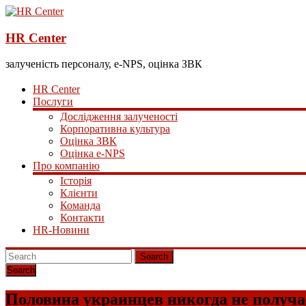
HR Center
залученість персоналу, e-NPS, оцінка ЗВК
HR Center
Послуги
Дослідження залученості
Корпоративна культура
Оцінка ЗВК
Оцінка e-NPS
Про компанію
Історія
Клієнти
Команда
Контакти
HR-Новини
Search
Половина украинцев никогда не получа