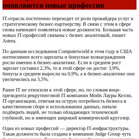
появляются новые профессии
IT-отрасль постепенно переходит от роли провайдера услуг к
стратегическому бизнес-партнерству. В связи с этим в сфере
снова начинают появляться новые должности. Большая часть
новых IT-профессий связаны с бизнес аналитикой, пишет
Astera.
По данным исследования Computerworld в этом году в США
интенсивнее всего зарплаты и бонусные вознаграждения
росли именно в бизнес-аналитике. Если в среднем рост
зарплат составил 2,3%, то в этой сфере он достиг 3,9%,
бонусы в среднем выросли на 0,9%, а в бизнес-аналитике они
увеличились на 3,5%.
Ранее IT не относили к этой сфере, но, по словам вице-
президента рекрутинговой IT-компании Modis Лауры Келли,
IT-организации, отвечая на острую потребность бизнеса в
качественном сборе и использовании данных, начали
подбирать людей, не только обладающих технической
глубиной, но и имеющих широкий коммерческий кругозор.
Одна из новых профессий — директор IT-инфраструктуры.
Такая должность была создана в компании Judge Group чуть