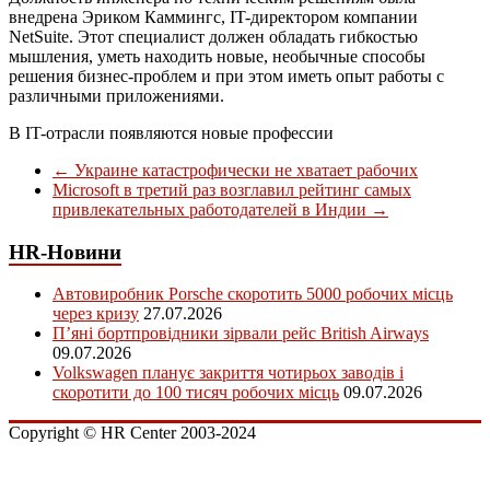
внедрена Эриком Каммингс, IT-директором компании
NetSuite. Этот специалист должен обладать гибкостью
мышления, уметь находить новые, необычные способы
решения бизнес-проблем и при этом иметь опыт работы с
различными приложениями.
В IT-отрасли появляются новые профессии
←
Украине катастрофически не хватает рабочих
Microsoft в третий раз возглавил рейтинг самых
привлекательных работодателей в Индии
→
HR-Новини
Автовиробник Porsche скоротить 5000 робочих місць
через кризу
27.07.2026
П’яні бортпровідники зірвали рейс British Airways
09.07.2026
Volkswagen планує закриття чотирьох заводів і
скоротити до 100 тисяч робочих місць
09.07.2026
Copyright © HR Center 2003-2024