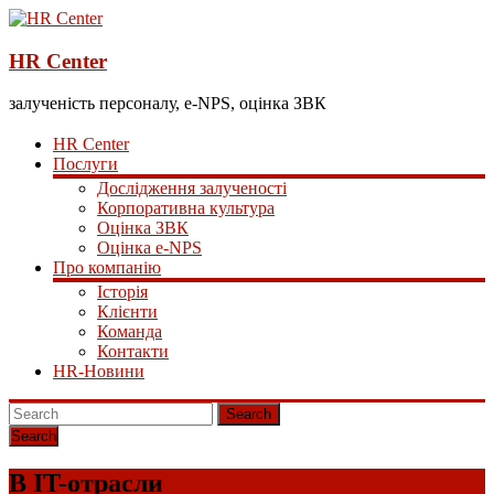
HR Center
залученість персоналу, e-NPS, оцінка ЗВК
HR Center
Послуги
Дослідження залученості
Корпоративна культура
Оцінка ЗВК
Оцінка e-NPS
Про компанію
Історія
Клієнти
Команда
Контакти
HR-Новини
Search
В IT-отрасли