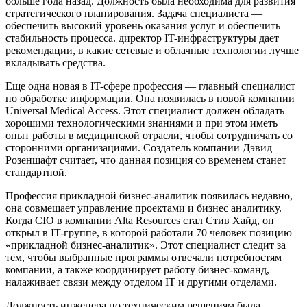
больше года назад. Должность была необходима для развития
стратегического планирования. Задача специалиста —
обеспечить высокий уровень оказания услуг и обеспечить
стабильность процесса. директор IT-инфраструктуры дает
рекомендации, в какие сетевые и облачные технологии лучше
вкладывать средства.
Еще одна новая в IT-сфере профессия — главный специалист
по обработке информации. Она появилась в новой компании
Universal Medical Access. Этот специалист должен обладать
хорошими технологическими знаниями и при этом иметь
опыт работы в медицинской отрасли, чтобы сотрудничать со
сторонними организациями. Создатель компании Дэвид
Розеншафт считает, что данная позиция со временем станет
стандартной.
Профессия прикладной бизнес-аналитик появилась недавно,
она совмещает управление проектами и бизнес аналитику.
Когда CIO в компании Alta Resources стал Стив Хайд, он
открыл в IT-группе, в которой работали 70 человек позицию
«прикладной бизнес-аналитик». Этот специалист следит за
тем, чтобы выбранные программы отвечали потребностям
компании, а также координирует работу бизнес-команд,
налаживает связи между отделом IT и другими отделами.
Должность инженера по техническим решениям была