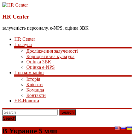
HR Center
залученість персоналу, e-NPS, оцінка ЗВК
HR Center
Послуги
Дослідження залученості
Корпоративна культура
Оцінка ЗВК
Оцінка e-NPS
Про компанію
Історія
Клієнти
Команда
Контакти
HR-Новини
Search
В Украине 5 млн