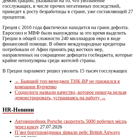
демонстрацию, указывали на то, что увольнение
госслужащих, в числе прочих негативных последствий,
приведет к росту безработицы в стране, уже составляющей 27
процентов.
Греция с 2010 года фактически находится на грани дефолта.
Евросоюз и МВФ были вынуждены за это время выделить
Греции в общей сложности 240 миллиардов евро в виде
финансовой помощи. В обмен международные кредиторы
потребовали от Афин принять ряд жестких мер,
направленных на сокращение дефицита госбюджета, которые
крайне непопулярны среди жителей страны.
В Греции парламент решил уволить 15 тысяч госслужащих
←
Бывший топ-менеджер ТНК-ВР не прижился в
компании Курченко
Социологи назвали качество, которое никогда нельзя
демонстрировать, устраиваясь на работу
→
HR-Новини
Автовиробник Porsche скоротить 5000 робочих місць
через кризу
27.07.2026
П’яні бортпровідники зірвали рейс British Airways