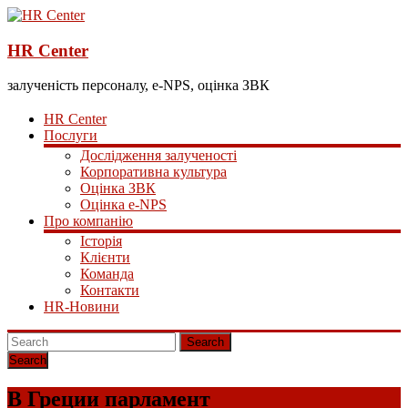
HR Center
залученість персоналу, e-NPS, оцінка ЗВК
HR Center
Послуги
Дослідження залученості
Корпоративна культура
Оцінка ЗВК
Оцінка e-NPS
Про компанію
Історія
Клієнти
Команда
Контакти
HR-Новини
Search
В Греции парламент