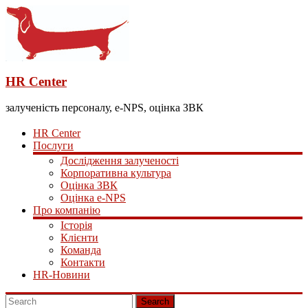
HR Center
залученість персоналу, e-NPS, оцінка ЗВК
HR Center
Послуги
Дослідження залученості
Корпоративна культура
Оцінка ЗВК
Оцінка e-NPS
Про компанію
Історія
Клієнти
Команда
Контакти
HR-Новини
Search