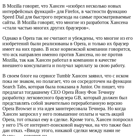
В Mozilla говорят, что Хансен «изобрел несколько новых
интерфейсных функций» для Firefox, в частности функцию
Speed Dial для быстрого перехода на самые просматриваемые
сайты. В Mozilla говорят, что многие из разработок Хансена
«стали частью многих других браузеров».
Однако в Opera так не считают и убеждены, что многие из его
изобретений были реализованы в Opera, и только их браузер
имеет на них право. В иске норвежской компании говорится,
что иск направлен именно против Хансена, но не против
Mozilla, так как Хансен работал в компании в качестве
внешнего консультанта и получал зарплату за свою работу.
В своем блоге на сервисе Tumblr Хансен заявил, что с иском
пока не знаком, но полагает, что он сосредоточен на функции
Search Tabs, которая была показана в Junior. Он пишет, что
предлагал тогдашнему CEO Opera Йону Фон Течнеру
разработку легковесного браузера GB, который должен был
представлять собой значительно переработанную версию
Opera Browser и эта идея заинтересовала Течнера. Но когда
Хансен запросил у него повышение оплаты и часть акций
Opera, тот отказал ему в сделке. Кроме того, Хансен попросил
у него 1% от интернет-поисковой выручки, на что также был
дан отказ. «Ввиду этого, никакой сделки между нами не
было», — говорит он.