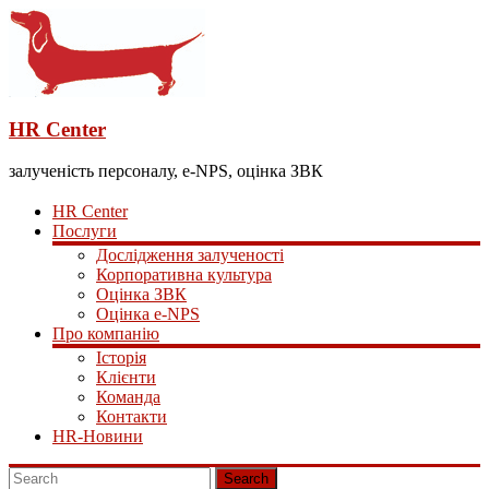
HR Center
залученість персоналу, e-NPS, оцінка ЗВК
HR Center
Послуги
Дослідження залученості
Корпоративна культура
Оцінка ЗВК
Оцінка e-NPS
Про компанію
Історія
Клієнти
Команда
Контакти
HR-Новини
Search