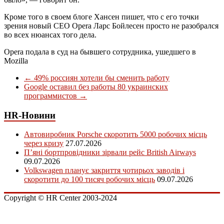
Кроме того в своем блоге Хансен пишет, что с его точки
зрения новый CEO Opera Ларс Бойлесен просто не разобрался
во всех нюансах того дела.
Opera подала в суд на бывшего сотрудника, ушедшего в
Mozilla
←
49% россиян хотели бы сменить работу
Google оставил без работы 80 украинских
программистов
→
HR-Новини
Автовиробник Porsche скоротить 5000 робочих місць
через кризу
27.07.2026
П’яні бортпровідники зірвали рейс British Airways
09.07.2026
Volkswagen планує закриття чотирьох заводів і
скоротити до 100 тисяч робочих місць
09.07.2026
Copyright © HR Center 2003-2024