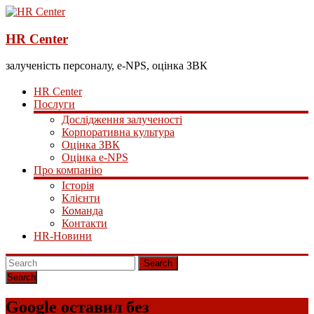
HR Center
залученість персоналу, e-NPS, оцінка ЗВК
HR Center
Послуги
Дослідження залученості
Корпоративна культура
Оцінка ЗВК
Оцінка e-NPS
Про компанію
Історія
Клієнти
Команда
Контакти
HR-Новини
Search
Google оставил без