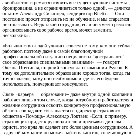
авиабилетов стремятся освоить все существующие системы
бронирования, а не ограничиваться только одной, — делится
опытом Александр Сизинцев, гендиректор Biletix. — Они
постоянно просят отправить их на обучение, и мы стараемся
не отказывать. Ведь такой сотрудник, если он умеет грамотно
организовывать свое рабочее время, может заменить
нескольких».
«Большинство людей учились совсем не тому, кем они сейчас
работают, поэтому даже в самой благополучной
профессиональной ситуации специалисты “достраивают”
свое образование специальными знаниями», — говорит
Оксана Почтивая, старший консультант компании Psycon. К
тому же дополнительное образование хорошо тогда, когда ты
точно знаешь, кому оно необходимо и где ты его будешь
использовать, подчеркивает консультант.
Связь «карьера — образование» даже внутри одной компании
работает лишь в том случае, когда потребности работодателя и
желание сотрудника освоить конкретную профессиональную
область совпадают, соглашается гендиректор страхового
общества «Помощь» Александр Локтаев: «Если, к примеру,
страховщик придет к руководителю и предъявит диплом
юриста, это вряд ли сделает его более ценным сотрудником. А
в другой компании он может найти вакансию, сочетающую в