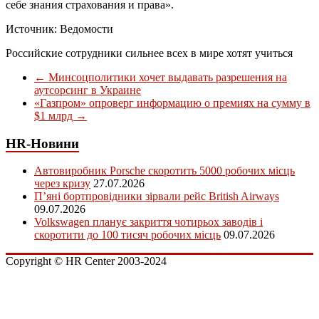
себе знания страхования и права».
Источник: Ведомости
Российские сотрудники сильнее всех в мире хотят учиться
←
Минсоцполитики хочет выдавать разрешения на
аутсорсинг в Украине
«Газпром» опроверг информацию о премиях на сумму в
$1 млрд
→
HR-Новини
Автовиробник Porsche скоротить 5000 робочих місць
через кризу
27.07.2026
П’яні бортпровідники зірвали рейс British Airways
09.07.2026
Volkswagen планує закриття чотирьох заводів і
скоротити до 100 тисяч робочих місць
09.07.2026
Copyright © HR Center 2003-2024