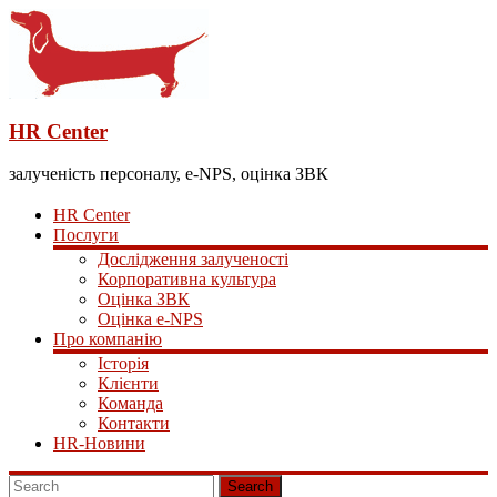
HR Center
залученість персоналу, e-NPS, оцінка ЗВК
HR Center
Послуги
Дослідження залученості
Корпоративна культура
Оцінка ЗВК
Оцінка e-NPS
Про компанію
Історія
Клієнти
Команда
Контакти
HR-Новини
Search