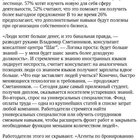
лестнице. 57% хотят изучить новую для себя сферу
деятельности, 52% считают, что это поможет им получить
более выгодное предложение В то же время 26%
предполагают, что дополнительные навыки будут полезны
при организации собственного бизнеса.
«Люди хотят больше денег, и это банальная правда, —
разводит руками Владимир Сметанников, консультант
консалтинг-центра “Шаг”. — Логика проста: будет больше
знаний — у меня будет шанс занять более доходную
должность». И стремление к знанию иностранных языков
лидирует неспроста, считает консультант: на аналогичных
позициях люди со знанием языков получают зарплаты вдвое
больше. «Что еще заставляет людей учиться? Конечно, быстро
меняющиеся технологии и требования, — продолжает
Сметанников. — Сегодня даже самый прилежный студент,
получив диплом, оказывается носителем устаревших знаний.
Во-вторых, спрос на универсальных специалистов. Фонд
оплаты труда — одна из крупнейших статей в списке затрат
любой компании. Работодатели стремятся найти
универсальных специалистов или обучить сотрудников
смежным навыкам, чтобы расширить фронт работ и закрывать
необходимые функции меньшим количеством людей».
Работодатели этого не скрывают. «Агенты по бронированию