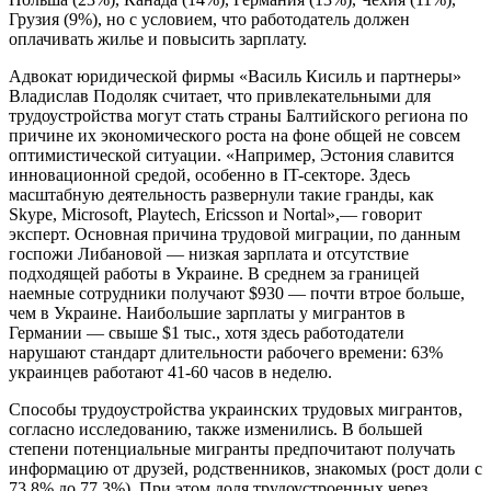
Грузия (9%), но с условием, что работодатель должен
оплачивать жилье и повысить зарплату.
Адвокат юридической фирмы «Василь Кисиль и партнеры»
Владислав Подоляк считает, что привлекательными для
трудоустройства могут стать страны Балтийского региона по
причине их экономического роста на фоне общей не совсем
оптимистической ситуации. «Например, Эстония славится
инновационной средой, особенно в IT-секторе. Здесь
масштабную деятельность развернули такие гранды, как
Skype, Microsoft, Playtech, Ericsson и Nortal»,— говорит
эксперт. Основная причина трудовой миграции, по данным
госпожи Либановой — низкая зарплата и отсутствие
подходящей работы в Украине. В среднем за границей
наемные сотрудники получают $930 — почти втрое больше,
чем в Украине. Наибольшие зарплаты у мигрантов в
Германии — свыше $1 тыс., хотя здесь работодатели
нарушают стандарт длительности рабочего времени: 63%
украинцев работают 41-60 часов в неделю.
Способы трудоустройства украинских трудовых мигрантов,
согласно исследованию, также изменились. В большей
степени потенциальные мигранты предпочитают получать
информацию от друзей, родственников, знакомых (рост доли с
73,8% до 77,3%). При этом доля трудоустроенных через