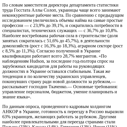
По словам заместителя директора департамента статистики
труда Госстата Аллы Солоп, украинцы чаще всего занимают
неконкурентные рабочие места. По сравнению с предыдущим
исследованием увеличились объемы найма на самые простые
профессии — с 23,9% до 39,1%, и сократились потребности в
специалистах, технических служащих — с 36,7% до 10,8%.
Наиболее востребована рабочая сила в строительстве (доля
занятых сократилась с 51,6% до 45,7%), в деятельности
домохозяйств (рост с 16,3% до 18,3%), аграрном секторе (рост
с 8,5% до 11,3%). Согласно полученной в Украине
квалификации работают всего 28,7% мигрантов. «По
наблюдениям Hudson, за последние год-полтора спрос на
зарубежных кандидатов для работы на руководящих
должностях в Украине оставался стабильным. Такая же
тенденция и по количеству украинских управленцев,
покинувших страну ради новой должности за рубежом,—
рассказывает господин Ткаченко.— Основные требования:
управление персоналом, бюджетом, умение планировать и
знание языка».
По данным опроса, проведенного кадровым холдингом
АНКОР в Украине, готовность к переезду в Россию выразили
63% украинцев, желающих работать за рубежом. Другими
наиболее привлекательными для переезда странами стали
Польша (23%), Канада (14%), Германия (13%), Чехия (11%),