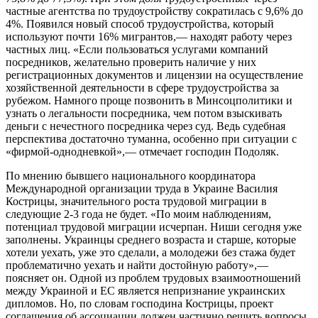
частные агентства по трудоустройству сократилась с 9,6% до
4%. Появился новый способ трудоустройства, который
используют почти 16% мигрантов,— находят работу через
частных лиц. «Если пользоваться услугами компаний
посредников, желательно проверить наличие у них
регистрационных документов и лицензии на осуществление
хозяйственной деятельности в сфере трудоустройства за
рубежом. Намного проще позвонить в Минсоцполитики и
узнать о легальности посредника, чем потом взыскивать
деньги с нечестного посредника через суд. Ведь судебная
перспектива достаточно туманна, особенно при ситуации с
«фирмой-однодневкой»,— отмечает господин Подоляк.
По мнению бывшего национального координатора
Международной организации труда в Украине Василия
Кострицы, значительного роста трудовой миграции в
следующие 2-3 года не будет. «По моим наблюдениям,
потенциал трудовой миграции исчерпан. Ниши сегодня уже
заполнены. Украинцы среднего возраста и старше, которые
хотели уехать, уже это сделали, а молодежи без стажа будет
проблематично уехать и найти достойную работу»,—
поясняет он. Одной из проблем трудовых взаимоотношений
между Украиной и ЕС является непризнание украинских
дипломов. Но, по словам господина Кострицы, проект
соглашения об ассоциации должен частично решить вопросы