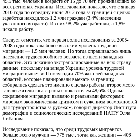
45,5 тыс. человек в возрасте от 15 до 70 лет, проживающих во
всех регионах Украины. Исследование показало, что с января
2010 года по середину июня 2012 года за границей с целью
заработка находилось 1,2 млн граждан (3,4% населения
указанного возраста). Из них 98,2% уже работали, а 1,8%
искали работу.
Следует отметить, что первая волна исследования за 2005-
2008 годы показала более высокий уровень трудовой
миграции — 1,5 млн человек. Но тогда опрашивалось лишь
население трудоспособного возраста из шести западных
областей. Это исказило экстраполированные на всю страну
данные, поскольку на западе Украины уровень трудовой
миграции выше: во II полугодии 70% жителей западных
областей, которые планировали выехать за границу,
собирались сделать это именно с целью работы; второе место
заняли жители юга страны с показателем 48,6%. Однако
сокращение миграции вызвано и реальными факторами:
мировым экономическим кризисом и сужением возможностей
для трудоустройства за рубежом, говорит директор Института
демографии и социологических исследований НАНУ Элла
Либанова.
Исследование показало, что среди трудовых мигрантов
больше всего мужчин — 775 тыс., тогда как женщин — 406