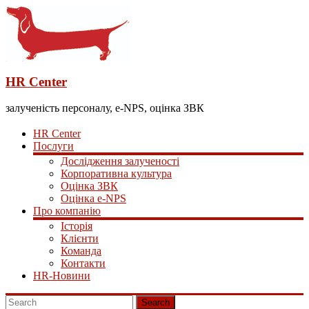
HR Center
залученість персоналу, e-NPS, оцінка ЗВК
HR Center
Послуги
Дослідження залученості
Корпоративна культура
Оцінка ЗВК
Оцінка e-NPS
Про компанію
Історія
Клієнти
Команда
Контакти
HR-Новини
Search