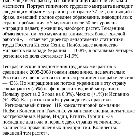
тыс. Чаще всего работу за границей ищут жители сельской
местности. Портрет типичного трудового мигранта выглядит
следующим образом: украинец в возрасте 37 лет, состоящий в
браке, имеющий полное среднее образование, знающий язык
страны пребывания. «У мужчин после 50 лет уровень
миграции падает, у женщин, наоборот, растет. Тенденция
объясняется тем, что мужчины занимаются более тяжелой
работой»,— отмечает директор департамента статистики
труда Госстата Инесса Сеник. Наибольшее количество
мигрантов на западе Украины — 10,8%, в остальных четырех
регионах их доля составляет 1-1,9%.
Географические предпочтения трудовых мигрантов в
сравнении с 2005-2008 годами изменились незначительно.
Россия все еще остается основным реципиентом рабочей силы
— 43%. Но миграционные потоки украинцев в эту страну
сокращаются (-5%) на фоне роста трудовой миграции в
Польшу (рост за 2,5 года на 6,3%), Чехию (+1%) и Испанию
(+1,8%). Как рассказал «Ъ» руководитель практики
«Региональный бизнес» HR-консалтинговой компании
Hudson Константин Ткаченко, украинские специалисты также
востребованы в Иране, Индии, Египте, Турции: «За
последние два года в первых двух странах увеличилось
количество промышленных предприятий. Количество
вакансий там растет».