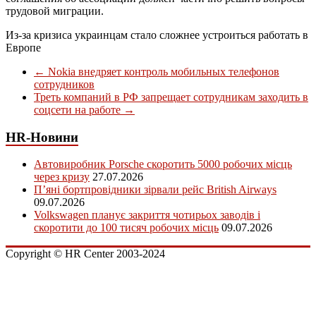
трудовой миграции.
Из-за кризиса украинцам стало сложнее устроиться работать в
Европе
←
Nokia внедряет контроль мобильных телефонов
сотрудников
Треть компаний в РФ запрещает сотрудникам заходить в
соцсети на работе
→
HR-Новини
Автовиробник Porsche скоротить 5000 робочих місць
через кризу
27.07.2026
П’яні бортпровідники зірвали рейс British Airways
09.07.2026
Volkswagen планує закриття чотирьох заводів і
скоротити до 100 тисяч робочих місць
09.07.2026
Copyright © HR Center 2003-2024