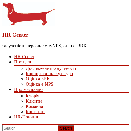
HR Center
залученість персоналу, e-NPS, оцінка ЗВК
HR Center
Послуги
Дослідження залученості
Корпоративна культура
Оцінка ЗВК
Оцінка e-NPS
Про компанію
Історія
Клієнти
Команда
Контакти
HR-Новини
Search