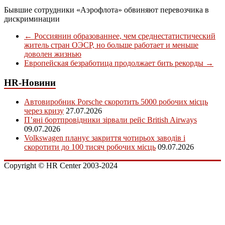
Бывшие сотрудники «Аэрофлота» обвиняют перевозчика в
дискриминации
←
Россиянин образованнее, чем среднестатистический
житель стран ОЭСР, но больше работает и меньше
доволен жизнью
Европейская безработица продолжает бить рекорды
→
HR-Новини
Автовиробник Porsche скоротить 5000 робочих місць
через кризу
27.07.2026
П’яні бортпровідники зірвали рейс British Airways
09.07.2026
Volkswagen планує закриття чотирьох заводів і
скоротити до 100 тисяч робочих місць
09.07.2026
Copyright © HR Center 2003-2024