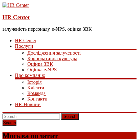
HR Center
залученість персоналу, e-NPS, оцінка ЗВК
HR Center
Послуги
Дослідження залученості
Корпоративна культура
Оцінка ЗВК
Оцінка e-NPS
Про компанію
Історія
Клієнти
Команда
Контакти
HR-Новини
Search
Москва оплатит