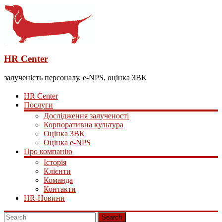
HR Center
залученість персоналу, e-NPS, оцінка ЗВК
HR Center
Послуги
Дослідження залученості
Корпоративна культура
Оцінка ЗВК
Оцінка e-NPS
Про компанію
Історія
Клієнти
Команда
Контакти
HR-Новини
Search