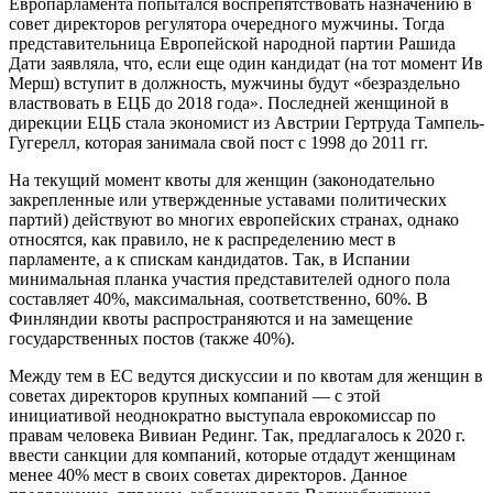
Европарламента попытался воспрепятствовать назначению в
совет директоров регулятора очередного мужчины. Тогда
представительница Европейской народной партии Рашида
Дати заявляла, что, если еще один кандидат (на тот момент Ив
Мерш) вступит в должность, мужчины будут «безраздельно
властвовать в ЕЦБ до 2018 года». Последней женщиной в
дирекции ЕЦБ стала экономист из Австрии Гертруда Тампель-
Гугерелл, которая занимала свой пост с 1998 до 2011 гг.
На текущий момент квоты для женщин (законодательно
закрепленные или утвержденные уставами политических
партий) действуют во многих европейских странах, однако
относятся, как правило, не к распределению мест в
парламенте, а к спискам кандидатов. Так, в Испании
минимальная планка участия представителей одного пола
составляет 40%, максимальная, соответственно, 60%. В
Финляндии квоты распространяются и на замещение
государственных постов (также 40%).
Между тем в ЕС ведутся дискуссии и по квотам для женщин в
советах директоров крупных компаний — с этой
инициативой неоднократно выступала еврокомиссар по
правам человека Вивиан Рединг. Так, предлагалось к 2020 г.
ввести санкции для компаний, которые отдадут женщинам
менее 40% мест в своих советах директоров. Данное