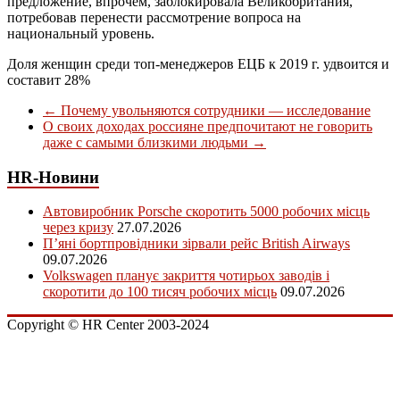
предложение, впрочем, заблокировала Великобритания,
потребовав перенести рассмотрение вопроса на
национальный уровень.
Доля женщин среди топ-менеджеров ЕЦБ к 2019 г. удвоится и
составит 28%
←
Почему увольняются сотрудники — исследование
О своих доходах россияне предпочитают не говорить
даже с самыми близкими людьми
→
HR-Новини
Автовиробник Porsche скоротить 5000 робочих місць
через кризу
27.07.2026
П’яні бортпровідники зірвали рейс British Airways
09.07.2026
Volkswagen планує закриття чотирьох заводів і
скоротити до 100 тисяч робочих місць
09.07.2026
Copyright © HR Center 2003-2024