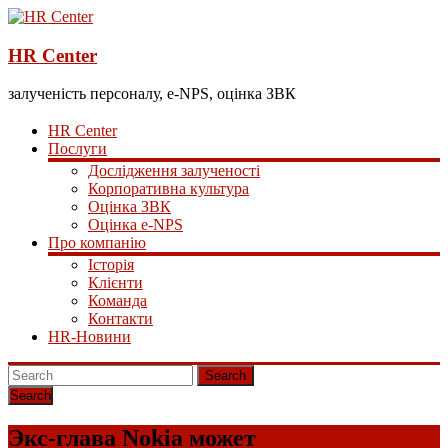
HR Center
залученість персоналу, e-NPS, оцінка ЗВК
HR Center
Послуги
Дослідження залученості
Корпоративна культура
Оцінка ЗВК
Оцінка e-NPS
Про компанію
Історія
Клієнти
Команда
Контакти
HR-Новини
Search
Экс-глава Nokia может