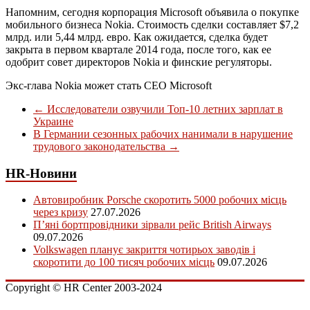
Напомним, сегодня корпорация Microsoft объявила о покупке
мобильного бизнеса Nokia. Стоимость сделки составляет $7,2
млрд. или 5,44 млрд. евро. Как ожидается, сделка будет
закрыта в первом квартале 2014 года, после того, как ее
одобрит совет директоров Nokia и финские регуляторы.
Экс-глава Nokia может стать CEO Microsoft
←
Исследователи озвучили Топ-10 летних зарплат в
Украине
В Германии сезонных рабочих нанимали в нарушение
трудового законодательства
→
HR-Новини
Автовиробник Porsche скоротить 5000 робочих місць
через кризу
27.07.2026
П’яні бортпровідники зірвали рейс British Airways
09.07.2026
Volkswagen планує закриття чотирьох заводів і
скоротити до 100 тисяч робочих місць
09.07.2026
Copyright © HR Center 2003-2024