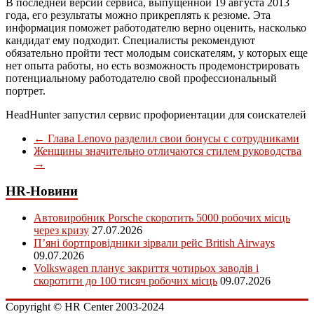
В последней версии сервиса, выпущенной 19 августа 2013
года, его результаты можно прикреплять к резюме. Эта
информация поможет работодателю верно оценить, насколько
кандидат ему подходит. Специалисты рекомендуют
обязательно пройти тест молодым соискателям, у которых еще
нет опыта работы, но есть возможность продемонстрировать
потенциальному работодателю свой профессиональный
портрет.
HeadHunter запустил сервис профориентации для соискателей
←
Глава Lenovo разделил свои бонусы с сотрудниками
Женщины значительно отличаются стилем руководства
→
HR-Новини
Автовиробник Porsche скоротить 5000 робочих місць
через кризу
27.07.2026
П’яні бортпровідники зірвали рейс British Airways
09.07.2026
Volkswagen планує закриття чотирьох заводів і
скоротити до 100 тисяч робочих місць
09.07.2026
Copyright © HR Center 2003-2024