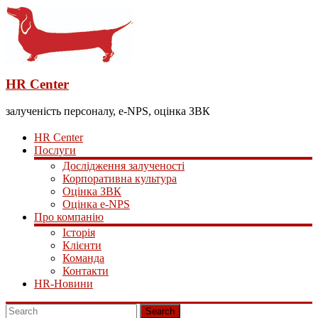
HR Center
залученість персоналу, e-NPS, оцінка ЗВК
HR Center
Послуги
Дослідження залученості
Корпоративна культура
Оцінка ЗВК
Оцінка e-NPS
Про компанію
Історія
Клієнти
Команда
Контакти
HR-Новини
Search