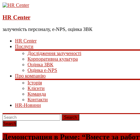
HR Center
залученість персоналу, e-NPS, оцінка ЗВК
HR Center
Послуги
Дослідження залученості
Корпоративна культура
Оцінка ЗВК
Оцінка e-NPS
Про компанію
Історія
Клієнти
Команда
Контакти
HR-Новини
Search
Демонстрация в Риме: “Вместе за работ