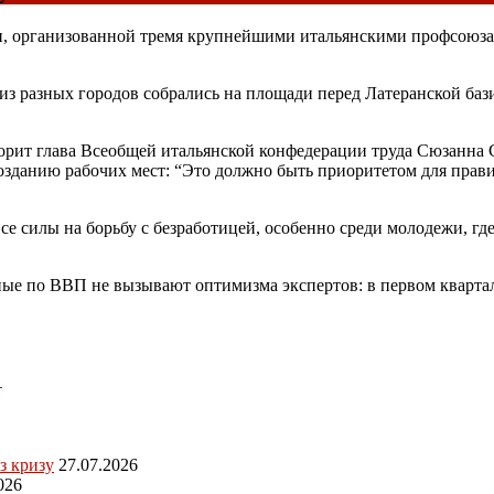
ии, организованной тремя крупнейшими итальянскими профсоюз
из разных городов собрались на площади перед Латеранской ба
оворит глава Всеобщей итальянской конфедерации труда Сюзанна
озданию рабочих мест: “Это должно быть приоритетом для правит
се силы на борьбу с безработицей, особенно среди молодежи, гд
нные по ВВП не вызывают оптимизма экспертов: в первом кварта
→
з кризу
27.07.2026
026