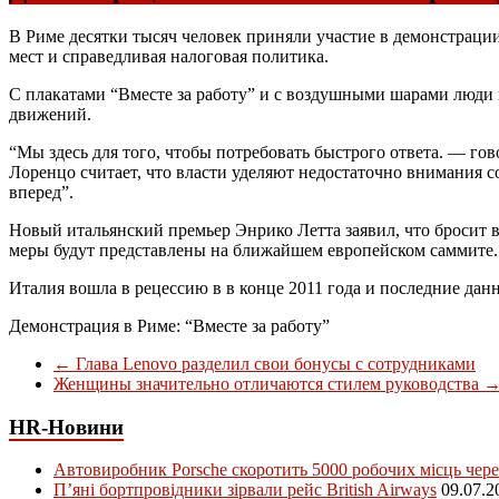
В Риме десятки тысяч человек приняли участие в демонстрац
мест и справедливая налоговая политика.
С плакатами “Вместе за работу” и с воздушными шарами люди 
движений.
“Мы здесь для того, чтобы потребовать быстрого ответа. — г
Лоренцо считает, что власти уделяют недостаточно внимания с
вперед”.
Новый итальянский премьер Энрико Летта заявил, что бросит в
меры будут представлены на ближайшем европейском саммите.
Италия вошла в рецессию в в конце 2011 года и последние да
Демонстрация в Риме: “Вместе за работу”
←
Глава Lenovo разделил свои бонусы с сотрудниками
Женщины значительно отличаются стилем руководства
HR-Новини
Автовиробник Porsche скоротить 5000 робочих місць чере
П’яні бортпровідники зірвали рейс British Airways
09.07.2