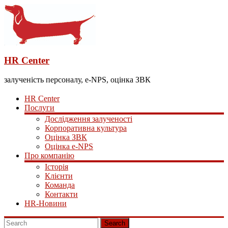
HR Center
залученість персоналу, e-NPS, оцінка ЗВК
HR Center
Послуги
Дослідження залученості
Корпоративна культура
Оцінка ЗВК
Оцінка e-NPS
Про компанію
Історія
Клієнти
Команда
Контакти
HR-Новини
Search