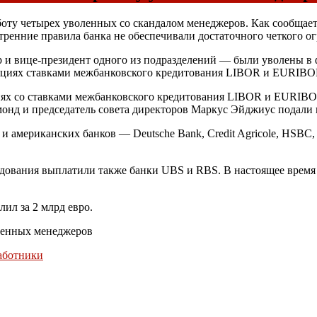
боту четырех уволенных со скандалом менеджеров. Как сообщает 
тренние правила банка не обеспечивали достаточного четкого 
 и вице-президент одного из подразделений — были уволены в ф
ляциях ставками межбанковского кредитования LIBOR и EURIBO
иях со ставками межбанковского кредитования LIBOR и EURIBOR
монд и председатель совета директоров Маркус Эйджиус подали в
 американских банков — Deutsche Bank, Credit Agricole, HSBC, S
едования выплатили также банки UBS и RBS. В настоящее время
ил за 2 млрд евро.
оленных менеджеров
аботники