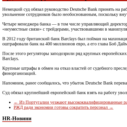
Немецкий суд обязал руководство Deutsche Bank принять на ра
увольнение сотрудников было необоснованным, поскольку вну
Четыре менеджера банка — в том числе управляющий директор
«неуместные связи» с трейдерами, участвовавшими в манипу
В 2012 году британский банк Barclays был пойман на махинац
оштрафовали банк на 400 миллионов евро, а его глава Боб Дай
После этого регуляторы заподозрили ряд крупных европейских и
Barclays.
Крупные штрафы в обмен на отказ властей от судебного пресл
финорганизаций.
Напомним, ранее сообщалось, что убыток Deutsche Bank перевал
Суд обязал крупнейший европейский банк взять на работу ув
←
Из Португалии уезжают высококвалифицированные р
РЖД ради экономии готовы сократить персонал
→
HR-Новини