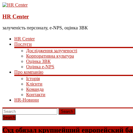
HR Center
залученість персоналу, e-NPS, оцінка ЗВК
HR Center
Послуги
Дослідження залученості
Корпоративна культура
Оцінка ЗВК
Оцінка e-NPS
Про компанію
Історія
Клієнти
Команда
Контакти
HR-Новини
Search
Суд обязал крупнейший европейский ба