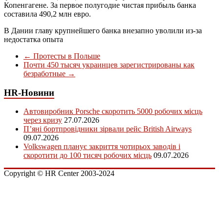
Копенгагене. За первое полугодие чистая прибыль банка
составила 490,2 млн евро.
В Дании главу крупнейшего банка внезапно уволили из-за
недостатка опыта
←
Протесты в Польше
Почти 450 тысяч украинцев зарегистрированы как
безработные
→
HR-Новини
Автовиробник Porsche скоротить 5000 робочих місць
через кризу
27.07.2026
П’яні бортпровідники зірвали рейс British Airways
09.07.2026
Volkswagen планує закриття чотирьох заводів і
скоротити до 100 тисяч робочих місць
09.07.2026
Copyright © HR Center 2003-2024