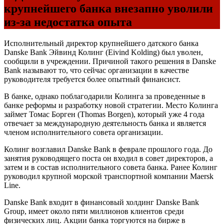
крупнейшего банка внезапно уволили
из-за недостатка опыта
Исполнительный директор крупнейшего датского банка
Danske Bank Эйвинд Колинг (Eivind Kolding) был уволен,
сообщили в учреждении. Причиной такого решения в Danske
Bank называют то, что сейчас организации в качестве
руководителя требуется более опытный финансист.
В банке, однако поблагодарили Колинга за проведенные в
банке реформы и разработку новой стратегии. Место Колинга
займет Томас Борген (Thomas Borgen), который уже 4 года
отвечает за международную деятельность банка и является
членом исполнительного совета организации.
Колинг возглавил Danske Bank в феврале прошлого года. До
занятия руководящего поста он входил в совет директоров, а
затем и в состав исполнительного совета банка. Ранее Колинг
руководил крупной морской транспортной компании Maersk
Line.
Danske Bank входит в финансовый холдинг Danske Bank
Group, имеет около пяти миллионов клиентов среди
физических лиц. Акции банка торгуются на бирже в