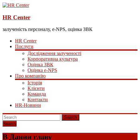
HR Center
залученість персоналу, e-NPS, оцінка ЗВК
HR Center
Послуги
Дослідження залученості
Корпоративна культура
Оцінка ЗВК
Оцінка e-NPS
Про компанію
Історія
Клієнти
Команда
Контакти
HR-Новини
Search
В Дании главу